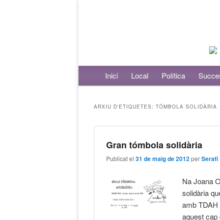
Menú principal
Inici
Aneu al contingut principal
Aneu al contingut secundari
Local
Política
Succe
ARXIU D'ETIQUETES:
TÓMBOLA SOLIDÀRIA
Gran tómbola solidària
Publicat el
31 de maig de 2012
per
Serafí 
Na Joana Ol
solidària q
amb TDAH al
aquest cap