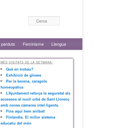
Cerca
 perduts
Feminisme
Llengua
MÉS VISITATS DE LA SETMANA:
Què en trobau?
Exhibició de gloses
Per la berena, caragols
homeopàtics
L’Ajuntament reforça la seguretat als
accessos al nucli urbà de Sant Llorenç
amb noves càmeres intel·ligents.
Fins aquí hem arribat!
Finlàndia. El millor sistema
educatiu del món