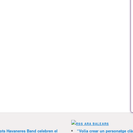
ARA BALEARS
lots Havaneres Band celebren el
“Volia crear un personatge clà