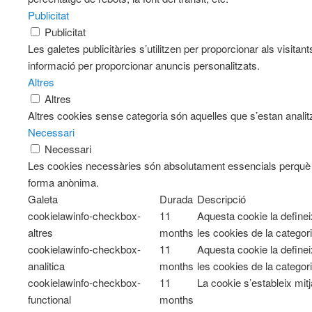
Publicitat
Publicitat
Les galetes publicitàries s’utilitzen per proporcionar als visi
informació per proporcionar anuncis personalitzats.
Altres
Altres
Altres cookies sense categoria són aquelles que s’estan analitz
Necessari
Necessari
Les cookies necessàries són absolutament essencials perquè el
forma anònima.
Galeta
Durada
Descripció
cookielawinfo-checkbox-
11
Aquesta cookie la define
altres
months
les cookies de la categori
cookielawinfo-checkbox-
11
Aquesta cookie la define
analitica
months
les cookies de la categori
cookielawinfo-checkbox-
11
La cookie s’estableix mit
functional
months