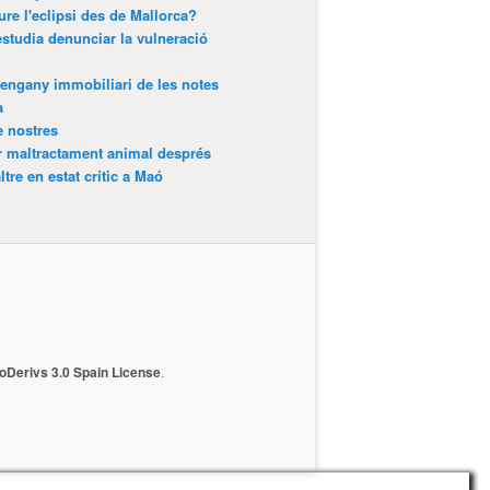
ure l'eclipsi des de Mallorca?
estudia denunciar la vulneració
’engany immobiliari de les notes
a
e nostres
r maltractament animal després
tre en estat crític a Maó
Derivs 3.0 Spain License
.