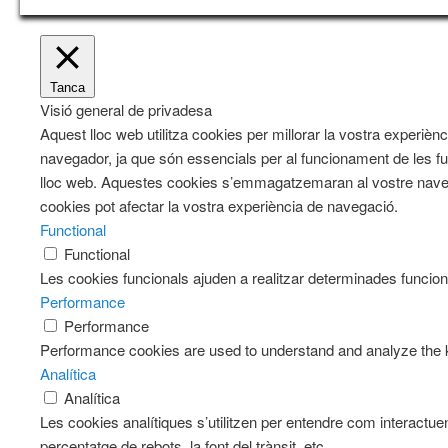
Tanca
Visió general de privadesa
Aquest lloc web utilitza cookies per millorar la vostra exper
navegador, ja que són essencials per al funcionament de les fu
lloc web. Aquestes cookies s’emmagatzemaran al vostre naveg
cookies pot afectar la vostra experiència de navegació.
Functional
Functional
Les cookies funcionals ajuden a realitzar determinades funciona
Performance
Performance
Performance cookies are used to understand and analyze the key
Analítica
Analítica
Les cookies analítiques s’utilitzen per entendre com interactue
percentatge de rebots, la font del trànsit, etc.