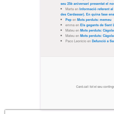
seu 25è aniversari presentat el
Marta
en
Informació referent al
des Cardassar). En quina fase e
Pep
en
Mots perduts: memeu
emma
en
Els gegants de Sant 
Mateu
en
Mots perduts: Càgol
Mateu
en
Mots perduts: Càgol
Paco Leonicio
en
Defunció a Sa
Card.cat
i tot el seu conting