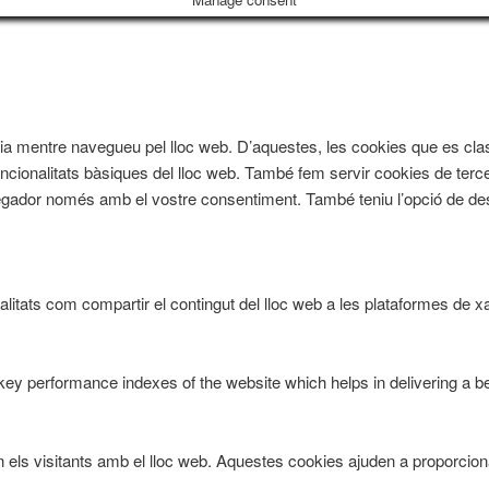
iència mentre navegueu pel lloc web. D’aquestes, les cookies que es
ncionalitats bàsiques del lloc web. També fem servir cookies de terce
ador només amb el vostre consentiment. També teniu l’opció de des
litats com compartir el contingut del lloc web a les plataformes de xar
 performance indexes of the website which helps in delivering a bett
n els visitants amb el lloc web. Aquestes cookies ajuden a proporcion