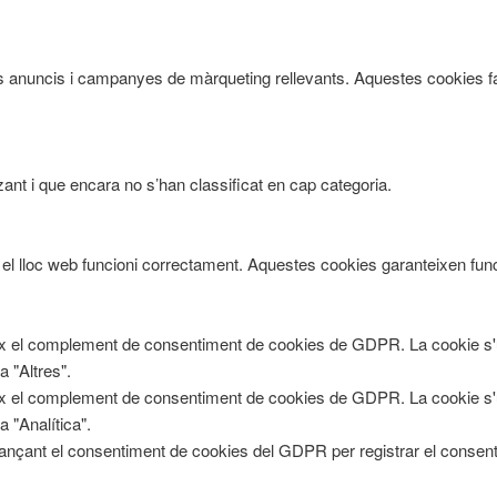
tants anuncis i campanyes de màrqueting rellevants. Aquestes cookies f
ant i que encara no s’han classificat en cap categoria.
 lloc web funcioni correctament. Aquestes cookies garanteixen funcio
ix el complement de consentiment de cookies de GDPR. La cookie s'u
a "Altres".
ix el complement de consentiment de cookies de GDPR. La cookie s'u
a "Analítica".
jançant el consentiment de cookies del GDPR per registrar el consenti