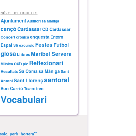
NÚVOL D’ETIQUETES
Ajuntament
Auditori sa Màniga
cançó
Cardassar
CD Cardassar
enquesta
Entorn
Concert
crònica
Festes
Futbol
Espai 36
excursió
glosa
Maribel Servera
Llibres
Reflexionari
ocb
Música
ple
Sa Coma
sa Màniga
Resultats
Sant
santoral
Sant Llorenç
Antoni
Son Carrió
Teatre
tren
Vocabulari
ssic, però ‘hortera’”