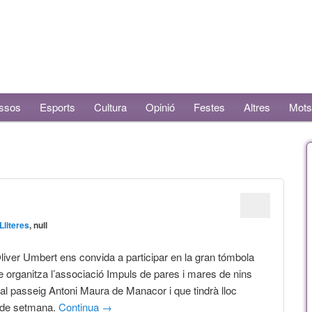
ssos
Esports
Cultura
Opinió
Festes
Altres
Mots
Lliteres
, null
iver Umbert ens convida a participar en la gran tómbola
ue organitza l’associació Impuls de pares i mares de nins
 passeig Antoni Maura de Manacor i que tindrà lloc
 de setmana.
Continua
→