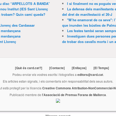
 nou disc “ARPELLOTS A BANDA”
I si finalment no es pogués ve
 nou Institut (IES Sant Llorenç
La defensa dels manifestants 
ns trobam? Quin camí queda?
del dret de manifestació el 26-J
"M’he enamorat de ca seva": l
Llorenç des Cardassar
que inunden les bústies de Palm
a merdançana
Les festes també seran sempr
a merdançana
Investiguen dues persones pe
nt Llorenç
de trobar dos cavalls morts i un al
[Què és card.cat?]
[Contacte]
[Enllaços]
[El Temps]
Podeu enviar els vostres escrits i fotografies a
editors@card.cat
.
Els articles estan signats, i els comentaris són responsabilitat dels seus autors.
ut està protegit per la llicencia
Creative Commons Attribution-NonCommercial-No
Publicació membre de
l'Associació de Premsa Forana de Mallorca
.
Manage consent