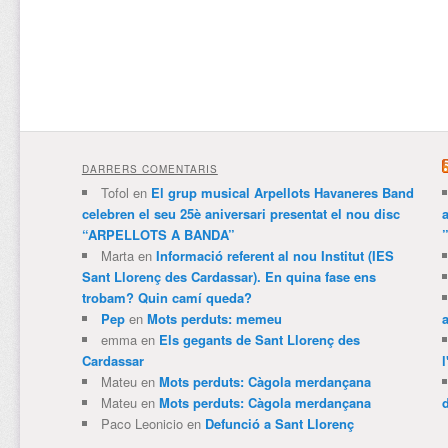
DARRERS COMENTARIS
Tofol
en
El grup musical Arpellots Havaneres Band
celebren el seu 25è aniversari presentat el nou disc
“ARPELLOTS A BANDA”
Marta
en
Informació referent al nou Institut (IES
Sant Llorenç des Cardassar). En quina fase ens
trobam? Quin camí queda?
Pep
en
Mots perduts: memeu
emma
en
Els gegants de Sant Llorenç des
Cardassar
l
Mateu
en
Mots perduts: Càgola merdançana
Mateu
en
Mots perduts: Càgola merdançana
Paco Leonicio
en
Defunció a Sant Llorenç