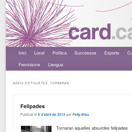
Menú principal
Inici
Aneu al contingut principal
Aneu al contingut secundari
Local
Política
Successos
Esports
Cu
Feminisme
Llengua
ARXIU D'ETIQUETES:
TORNARAN
Felipades
Publicat el
6 d'abril de 2015
per
Felip Blau
Tornaran aquelles absurdes felipades