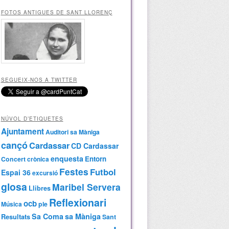
FOTOS ANTIGUES DE SANT LLORENÇ
SEGUEIX-NOS A TWITTER
NÚVOL D’ETIQUETES
Ajuntament
Auditori sa Màniga
cançó
Cardassar
CD Cardassar
enquesta
Entorn
Concert
crònica
Festes
Futbol
Espai 36
excursió
glosa
Maribel Servera
Llibres
Reflexionari
ocb
Música
ple
Sa Coma
sa Màniga
Resultats
Sant