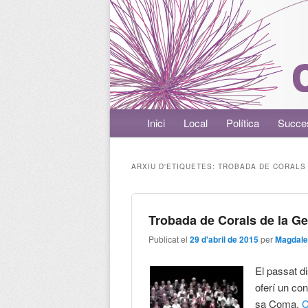
Menú principal
Inici
Aneu al contingut principal
Aneu al contingut secundari
Local
Política
Succe
ARXIU D'ETIQUETES:
TROBADA DE CORALS 
Trobada de Corals de la Ge
Publicat el
29 d'abril de 2015
per
Magdale
El passat di
oferí un co
sa Coma.
C