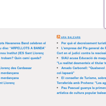
ARA BALEARS
lots Havaneres Band celebren el
Per què el decreixement turíst
 nou disc “ARPELLOTS A BANDA”
L'empresa del Pla general de 
 nou Institut (IES Sant Llorenç
Cort en el judici contra la resciss
ns trobam? Quin camí queda?
SIAU acusa Educació de maquil
"La realitat desmenteix el titular t
Llorenç des Cardassar
Amado Carbonell: "Qualsevol 
a merdançana
col·lapsarà"
a merdançana
El conseller de Turisme, sobre
nt Llorenç
Terraferida amb Prohens: "Les a
Pau Pascual guanya la primera
artística de cultura popular balea