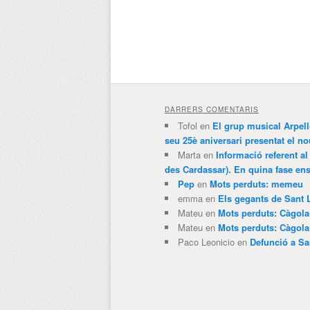
DARRERS COMENTARIS
Tofol
en
El grup musical Arpel
seu 25è aniversari presentat el
Marta
en
Informació referent al
des Cardassar). En quina fase e
Pep
en
Mots perduts: memeu
emma
en
Els gegants de Sant 
Mateu
en
Mots perduts: Càgol
Mateu
en
Mots perduts: Càgol
Paco Leonicio
en
Defunció a Sa