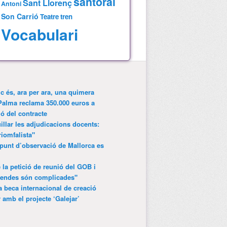
santoral
Sant Llorenç
Antoni
Son Carrió
Teatre
tren
Vocabulari
ic és, ara per ara, una quimera
Palma reclama 350.000 euros a
ió del contracte
lar les adjudicacions docents:
riomfalista"
punt d’observació de Mallorca es
 la petició de reunió del GOB i
gendes són complicades"
 beca internacional de creació
r amb el projecte ‘Galejar’