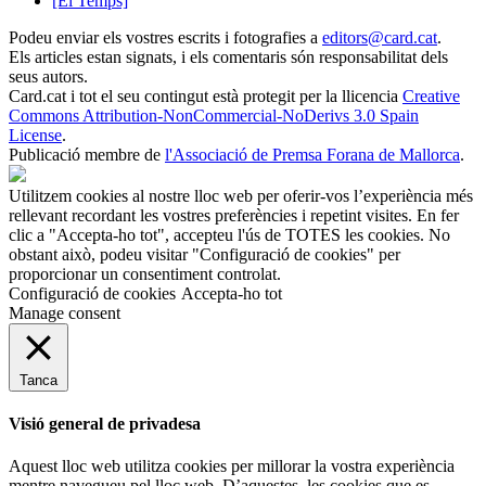
[El Temps]
Podeu enviar els vostres escrits i fotografies a
editors@card.cat
.
Els articles estan signats, i els comentaris són responsabilitat dels
seus autors.
Card.cat
i tot el seu contingut està protegit per la llicencia
Creative
Commons Attribution-NonCommercial-NoDerivs 3.0 Spain
License
.
Publicació membre de
l'Associació de Premsa Forana de Mallorca
.
Utilitzem cookies al nostre lloc web per oferir-vos l’experiència més
rellevant recordant les vostres preferències i repetint visites. En fer
clic a "Accepta-ho tot", accepteu l'ús de TOTES les cookies. No
obstant això, podeu visitar "Configuració de cookies" per
proporcionar un consentiment controlat.
Configuració de cookies
Accepta-ho tot
Manage consent
Tanca
Visió general de privadesa
Aquest lloc web utilitza cookies per millorar la vostra experiència
mentre navegueu pel lloc web. D’aquestes, les cookies que es