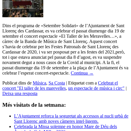
Dins el programa de «Setembre Solidari» de l’Ajuntament de Sant
Llorenç des Cardassar, es va celebrar el passat diumenge dia 19 de
setembre el concert espectacle «El Taller de les Meravelles…», a
càrrec de la Banda de Música de Sant Llorenç. Aquest concert
s’havia de celebrar per les Festes Patronals de Sant Llorenç des
Cardassar de 2020, i va ser posposat per a les festes del 2021,però,
tot i que estava anunciat pel passat dia 8 d’agost, es va suspendre
novament degut a nous casos de la Covid al municipi. A la fi, el
passat diumenge dia 19 de setembre a la plaça de l’Ajuntament és va
celebrar l’esperat concert-espectacle.
Continua
→
Publicat dins de
Música
,
Sa Costa
|
Etiquetat com a
Celebrat el
concert "El taller de les marevelles
,
un espectacle de música i circ"
|
Deixa una resposta
Més visitats de la setmana:
L’Ajuntament reforça la seguretat als accessos al nucli urbà de
Sant Llorenç amb noves càmeres intel·ligents.
Celebrada la Missa solemne en honor Mare de Déu dels