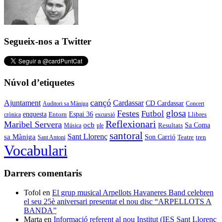
Segueix-nos a Twitter
Núvol d’etiquetes
cançó
Cardassar
Ajuntament
CD Cardassar
Auditori sa Màniga
Concert
glosa
Festes
Futbol
enquesta
Espai 36
Entorn
crònica
excursió
Llibres
Reflexionari
Maribel Servera
ocb
Sa Coma
Resultats
Música
ple
santoral
Sant Llorenç
sa Màniga
Son Carrió
Teatre
tren
Sant Antoni
Vocabulari
Darrers comentaris
Tofol
en
El grup musical Arpellots Havaneres Band celebren
el seu 25è aniversari presentat el nou disc “ARPELLOTS A
BANDA”
Marta
en
Informació referent al nou Institut (IES Sant Llorenç