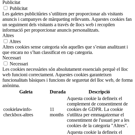
Publicitat
Publicitat
Les galetes publicitàries s’utilitzen per proporcionar als visitants
anuncis i campanyes de màrqueting rellevants. Aquestes cookies fan
un seguiment dels visitants a través de llocs web i recopilen
informació per proporcionar anuncis personalitzats.
Altres
Altres
Altres cookies sense categoria són aquelles que s’estan analitzant i
que encara no s’han classificat en cap categoria.
Necessari
Necessari
Les cookies necessàries són absolutament essencials perquè el lloc
web funcioni correctament. Aquestes cookies garanteixen
funcionalitats bàsiques i funcions de seguretat del lloc web, de forma
anònima.
Galeta
Durada
Descripció
Aquesta cookie la defineix el
complement de consentiment de
cookielawinfo-
11
cookies de GDPR. La cookie
checkbox-altres
months
s'utilitza per emmagatzemar el
consentiment de l'usuari per a les
cookies de la categoria "Altres".
Aquesta cookie la defineix el