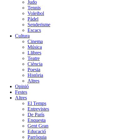
Judo
Tennis
Voleibol
Pàdel
Senderisme
Escacs
Cultura
Cinema
Música
Llibres
Teatre
Ciència
Poesia
Història
Altres
Opinió
Festes
Altres
El Temps
Entrevistes
De París
Enquesta
Gent Gran
Educació
Parròquia