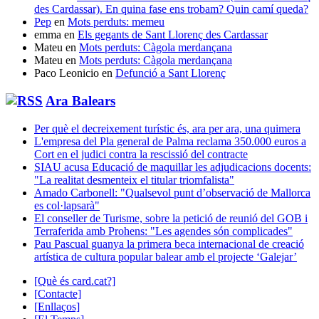
des Cardassar). En quina fase ens trobam? Quin camí queda?
Pep
en
Mots perduts: memeu
emma
en
Els gegants de Sant Llorenç des Cardassar
Mateu
en
Mots perduts: Càgola merdançana
Mateu
en
Mots perduts: Càgola merdançana
Paco Leonicio
en
Defunció a Sant Llorenç
Ara Balears
Per què el decreixement turístic és, ara per ara, una quimera
L'empresa del Pla general de Palma reclama 350.000 euros a
Cort en el judici contra la rescissió del contracte
SIAU acusa Educació de maquillar les adjudicacions docents:
"La realitat desmenteix el titular triomfalista"
Amado Carbonell: "Qualsevol punt d’observació de Mallorca
es col·lapsarà"
El conseller de Turisme, sobre la petició de reunió del GOB i
Terraferida amb Prohens: "Les agendes són complicades"
Pau Pascual guanya la primera beca internacional de creació
artística de cultura popular balear amb el projecte ‘Galejar’
[Què és card.cat?]
[Contacte]
[Enllaços]