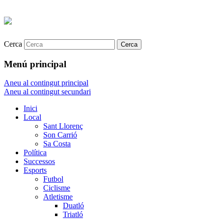
Cerca
Menú principal
Aneu al contingut principal
Aneu al contingut secundari
Inici
Local
Sant Llorenç
Son Carrió
Sa Costa
Política
Successos
Esports
Futbol
Ciclisme
Atletisme
Duatló
Triatló