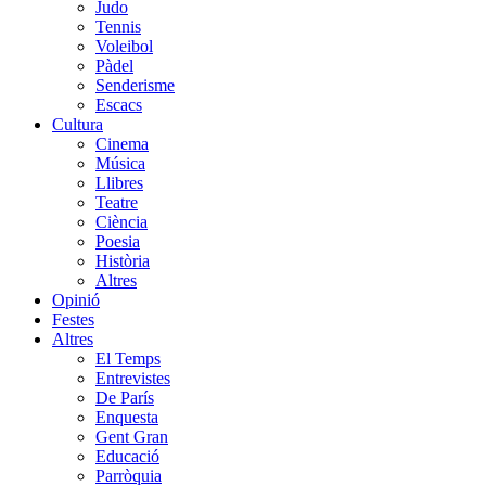
Judo
Tennis
Voleibol
Pàdel
Senderisme
Escacs
Cultura
Cinema
Música
Llibres
Teatre
Ciència
Poesia
Història
Altres
Opinió
Festes
Altres
El Temps
Entrevistes
De París
Enquesta
Gent Gran
Educació
Parròquia