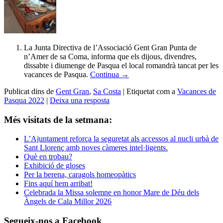
La Junta Directiva de l’Associació Gent Gran Punta de
n’Amer de sa Coma, informa que els dijous, divendres,
dissabte i diumenge de Pasqua el local romandrà tancat per les
vacances de Pasqua.
Continua
→
Publicat dins de
Gent Gran
,
Sa Costa
|
Etiquetat com a
Vacances de
Pasqua 2022
|
Deixa una resposta
Més visitats de la setmana:
L’Ajuntament reforça la seguretat als accessos al nucli urbà de
Sant Llorenç amb noves càmeres intel·ligents.
Què en trobau?
Exhibició de gloses
Per la berena, caragols homeopàtics
Fins aquí hem arribat!
Celebrada la Missa solemne en honor Mare de Déu dels
Àngels de Cala Millor 2026
Segueix-nos a Facebook