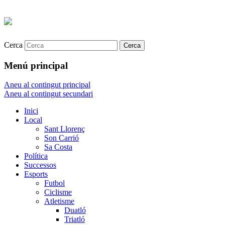
Cerca
Menú principal
Aneu al contingut principal
Aneu al contingut secundari
Inici
Local
Sant Llorenç
Son Carrió
Sa Costa
Política
Successos
Esports
Futbol
Ciclisme
Atletisme
Duatló
Triatló