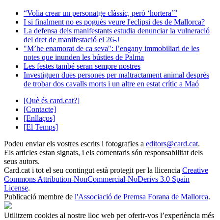
“Volia crear un personatge clàssic, però ‘hortera’”
I si finalment no es pogués veure l'eclipsi des de Mallorca?
La defensa dels manifestants estudia denunciar la vulneració
del dret de manifestació el 26-J
"M’he enamorat de ca seva": l’engany immobiliari de les
notes que inunden les bústies de Palma
Les festes també seran sempre nostres
Investiguen dues persones per maltractament animal després
de trobar dos cavalls morts i un altre en estat crític a Maó
[Què és card.cat?]
[Contacte]
[Enllaços]
[El Temps]
Podeu enviar els vostres escrits i fotografies a
editors@card.cat
.
Els articles estan signats, i els comentaris són responsabilitat dels
seus autors.
Card.cat
i tot el seu contingut està protegit per la llicencia
Creative
Commons Attribution-NonCommercial-NoDerivs 3.0 Spain
License
.
Publicació membre de
l'Associació de Premsa Forana de Mallorca
.
Utilitzem cookies al nostre lloc web per oferir-vos l’experiència més