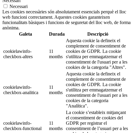
Necessari
Necessari
Les cookies necessàries són absolutament essencials perquè el lloc
web funcioni correctament. Aquestes cookies garanteixen
funcionalitats bàsiques i funcions de seguretat del lloc web, de forma
anònima.
Galeta
Durada
Descripció
Aquesta cookie la defineix el
complement de consentiment de
cookielawinfo-
11
cookies de GDPR. La cookie
checkbox-altres
months
s'utilitza per emmagatzemar el
consentiment de l'usuari per a les
cookies de la categoria "Altres".
Aquesta cookie la defineix el
complement de consentiment de
cookies de GDPR. La cookie
cookielawinfo-
11
s'utilitza per emmagatzemar el
checkbox-analitica
months
consentiment de l'usuari per a les
cookies de la categoria
"Analítica".
La cookie s’estableix mitjançant
el consentiment de cookies del
cookielawinfo-
11
GDPR per registrar el
checkbox-functional
months
consentiment de l’usuari per a les