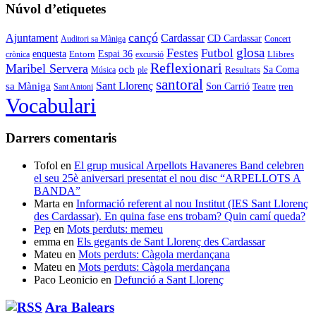
Núvol d’etiquetes
cançó
Cardassar
Ajuntament
CD Cardassar
Auditori sa Màniga
Concert
glosa
Festes
Futbol
enquesta
Espai 36
Entorn
crònica
excursió
Llibres
Reflexionari
Maribel Servera
ocb
Sa Coma
Resultats
Música
ple
santoral
Sant Llorenç
sa Màniga
Son Carrió
Teatre
tren
Sant Antoni
Vocabulari
Darrers comentaris
Tofol
en
El grup musical Arpellots Havaneres Band celebren
el seu 25è aniversari presentat el nou disc “ARPELLOTS A
BANDA”
Marta
en
Informació referent al nou Institut (IES Sant Llorenç
des Cardassar). En quina fase ens trobam? Quin camí queda?
Pep
en
Mots perduts: memeu
emma
en
Els gegants de Sant Llorenç des Cardassar
Mateu
en
Mots perduts: Càgola merdançana
Mateu
en
Mots perduts: Càgola merdançana
Paco Leonicio
en
Defunció a Sant Llorenç
Ara Balears