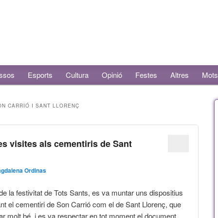
ssos
Esports
Cultura
Opinió
Festes
Altres
Mots
ON CARRIÓ I SANT LLORENÇ
 visites als cementiris de Sant
gdalena Ordinas
e la festivitat de Tots Sants, es va muntar uns dispositius
ant el cementiri de Son Carrió com el de Sant Llorenç, que
ar molt bé, i es va respectar en tot moment el document