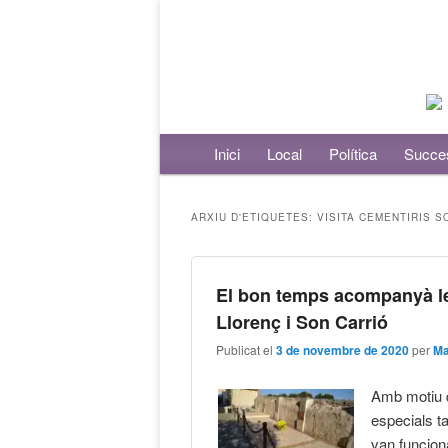
Menú principal
Inici
Aneu al contingut principal
Aneu al contingut secundari
Local
Política
Succe
ARXIU D'ETIQUETES:
VISITA CEMENTIRIS S
El bon temps acompanyà les
Llorenç i Son Carrió
Publicat el
3 de novembre de 2020
per
Ma
Amb motiu d
especials t
van funcion