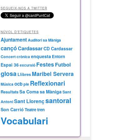
SEGUEIX-NOS A TWITTER
NÚVOL D’ETIQUETES
Ajuntament
Auditori sa Màniga
cançó
Cardassar
CD Cardassar
enquesta
Entorn
Concert
crònica
Festes
Futbol
Espai 36
excursió
glosa
Maribel Servera
Llibres
Reflexionari
ocb
Música
ple
Sa Coma
sa Màniga
Resultats
Sant
santoral
Sant Llorenç
Antoni
Son Carrió
Teatre
tren
Vocabulari