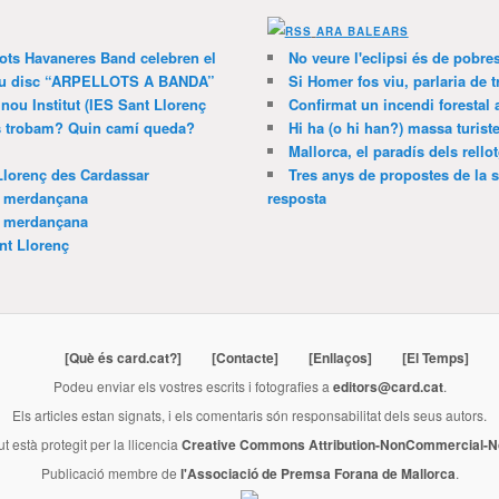
ARA BALEARS
lots Havaneres Band celebren el
No veure l'eclipsi és de pobre
 nou disc “ARPELLOTS A BANDA”
Si Homer fos viu, parlaria de 
 nou Institut (IES Sant Llorenç
Confirmat un incendi forestal
ns trobam? Quin camí queda?
Hi ha (o hi han?) massa turist
Mallorca, el paradís dels rello
Llorenç des Cardassar
Tres anys de propostes de la s
a merdançana
resposta
a merdançana
nt Llorenç
[Què és card.cat?]
[Contacte]
[Enllaços]
[El Temps]
Podeu enviar els vostres escrits i fotografies a
editors@card.cat
.
Els articles estan signats, i els comentaris són responsabilitat dels seus autors.
ut està protegit per la llicencia
Creative Commons Attribution-NonCommercial-No
Publicació membre de
l'Associació de Premsa Forana de Mallorca
.