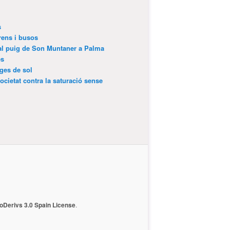
s
trens i busos
 al puig de Son Muntaner a Palma
es
tges de sol
ocietat contra la saturació sense
Derivs 3.0 Spain License
.