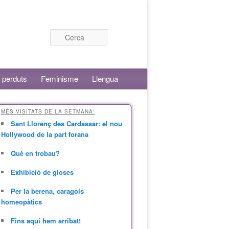
Cerca
 perduts
Feminisme
Llengua
MÉS VISITATS DE LA SETMANA:
Sant Llorenç des Cardassar: el nou
Hollywood de la part forana
Què en trobau?
Exhibició de gloses
Per la berena, caragols
homeopàtics
Fins aquí hem arribat!