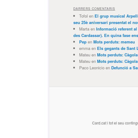
DARRERS COMENTARIS
Tofol
en
El grup musical Arpel
seu 25è aniversari presentat el
Marta
en
Informació referent al
des Cardassar). En quina fase e
Pep
en
Mots perduts: memeu
emma
en
Els gegants de Sant 
Mateu
en
Mots perduts: Càgol
Mateu
en
Mots perduts: Càgol
Paco Leonicio
en
Defunció a Sa
Card.cat
i tot el seu conting