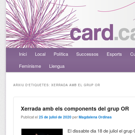
Menú principal
Inici
Aneu al contingut principal
Aneu al contingut secundari
Local
Política
Successos
Esports
Cu
Feminisme
Llengua
ARXIU D'ETIQUETES:
XERRADA AMB EL GRUP OR
Xerrada amb els components del grup OR
Publicat el
25 de juliol de 2020
per
Magdalena Ordinas
El dissabte dia 18 de juliol el grup