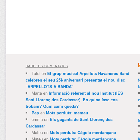
DARRERS COMENTARIS
Tofol
en
El grup musical Arpellots Havaneres Band
celebren el seu 25è aniversari presentat el nou disc
“ARPELLOTS A BANDA”
Marta
en
Informació referent al nou Institut (IES
Sant Llorenç des Cardassar). En quina fase ens
trobam? Quin camí queda?
Pep
en
Mots perduts: memeu
emma
en
Els gegants de Sant Llorenç des
Cardassar
Mateu
en
Mots perduts: Càgola merdançana
Mateu
en
Mots perduts: Càgola merdançana