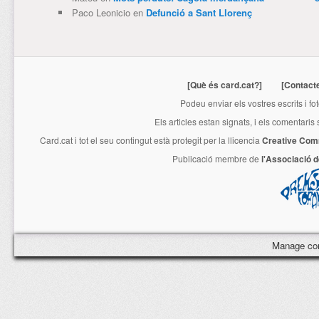
Paco Leonicio
en
Defunció a Sant Llorenç
[Què és card.cat?]
[Contact
Podeu enviar els vostres escrits i fo
Els articles estan signats, i els comentaris
Card.cat
i tot el seu contingut està protegit per la llicencia
Creative Com
Publicació membre de
l'Associació 
Manage co