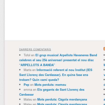
DARRERS COMENTARIS
Tofol
en
El grup musical Arpellots Havaneres Band
celebren el seu 25è aniversari presentat el nou disc
“ARPELLOTS A BANDA”
Marta
en
Informació referent al nou Institut (IES
Sant Llorenç des Cardassar). En quina fase ens
trobam? Quin camí queda?
Pep
en
Mots perduts: memeu
emma
en
Els gegants de Sant Llorenç des
Cardassar
Mateu
en
Mots perduts: Càgola merdançana
Mateu
en
Mots perduts: Càgola merdançana
e