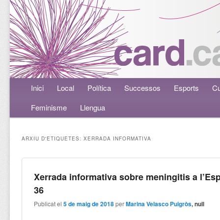
Menú principal
Inici
Aneu al contingut principal
Aneu al contingut secundari
Local
Política
Successos
Esports
Cu
Feminisme
Llengua
ARXIU D'ETIQUETES:
XERRADA INFORMATIVA
Xerrada informativa sobre meningitis a l’Es
36
Publicat el
5 de maig de 2018
per
Marina Velasco Puigròs
, null