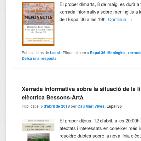
El proper dimarts, 8 de maig, es durà a
xerrada informativa sobre meningitis a
de l’Espai 36 a les 19h.
Continua
→
Publicat dins de
Local
|
Etiquetat com a
Espai 36
,
Meningitis
,
xerrada
Deixa una resposta
Xerrada informativa sobre la situació de la lí
elèctrica Bessons-Artà
Publicat el
6 d'abril de 2018
per
Cati Mari Vives
, Espai 36
El proper dijous, 12 d’abril, a les 20:00h,
afectats i interessats en conèixer més i
resoldre dubtes sobre la nova línia elèc