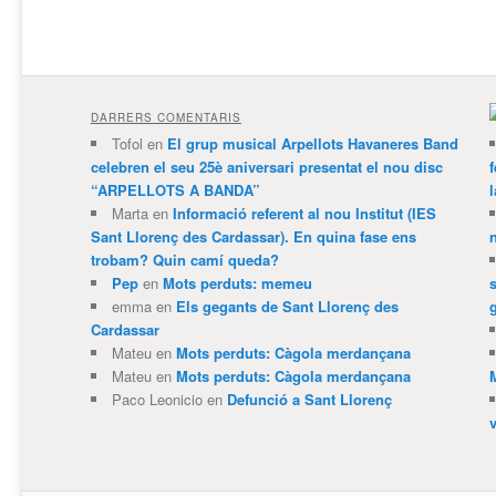
DARRERS COMENTARIS
Tofol
en
El grup musical Arpellots Havaneres Band
celebren el seu 25è aniversari presentat el nou disc
“ARPELLOTS A BANDA”
Marta
en
Informació referent al nou Institut (IES
Sant Llorenç des Cardassar). En quina fase ens
trobam? Quin camí queda?
Pep
en
Mots perduts: memeu
emma
en
Els gegants de Sant Llorenç des
Cardassar
Mateu
en
Mots perduts: Càgola merdançana
Mateu
en
Mots perduts: Càgola merdançana
Paco Leonicio
en
Defunció a Sant Llorenç