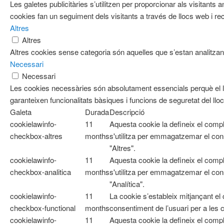
Les galetes publicitàries s’utilitzen per proporcionar als visitan
cookies fan un seguiment dels visitants a través de llocs web i re
Altres
Altres
Altres cookies sense categoria són aquelles que s’estan analitzant
Necessari
Necessari
Les cookies necessàries són absolutament essencials perquè el l
garanteixen funcionalitats bàsiques i funcions de seguretat del ll
Galeta
Durada
Descripció
cookielawinfo-
11
Aquesta cookie la defineix el com
checkbox-altres
months
s'utilitza per emmagatzemar el cons
"Altres".
cookielawinfo-
11
Aquesta cookie la defineix el com
checkbox-analitica
months
s'utilitza per emmagatzemar el cons
"Analítica".
cookielawinfo-
11
La cookie s’estableix mitjançant e
checkbox-functional
months
consentiment de l’usuari per a les 
cookielawinfo-
11
Aquesta cookie la defineix el co