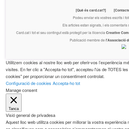
[Què és card.cat?]
[Contact
Podeu enviar els vostres escrits i fo
Els articles estan signats, i els comentaris
Card.cat
i tot el seu contingut està protegit per la llicencia
Creative Com
Publicació membre de
l'Associació 
Utilitzem cookies al nostre lloc web per oferir-vos l’experiència mé
visites. En fer clic a "Accepta-ho tot", accepteu l'ús de TOTES les
cookies" per proporcionar un consentiment controlat.
Configuració de cookies
Accepta-ho tot
Manage consent
Tanca
Visió general de privadesa
Aquest lloc web utilitza cookies per millorar la vostra experiènci
es classifiquen com a necessàries s’emmagatzemen al vostre nav