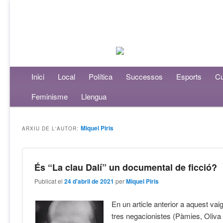
Menú principal
Inici
Aneu al contingut principal
Aneu al contingut secundari
Local
Política
Successos
Esports
Cu
Feminisme
Llengua
Miquel Piris
ARXIU DE L'AUTOR:
És “La clau Dalí” un documental de ficció?
Publicat el
24 d'abril de 2021
per
Miquel Piris
En un article anterior a aquest va
tres negacionistes (Pàmies, Oliva