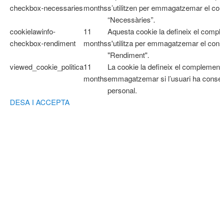
checkbox-necessaries
months
s’utilitzen per emmagatzemar el con
“Necessàries”.
cookielawinfo-
11
Aquesta cookie la defineix el com
checkbox-rendiment
months
s'utilitza per emmagatzemar el cons
"Rendiment".
viewed_cookie_politica
11
La cookie la defineix el complemen
months
emmagatzemar si l’usuari ha cons
personal.
DESA I ACCEPTA