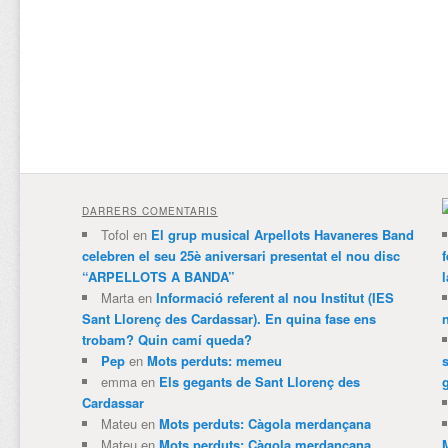
DARRERS COMENTARIS
Tofol
en
El grup musical Arpellots Havaneres Band
celebren el seu 25è aniversari presentat el nou disc
“ARPELLOTS A BANDA”
Marta
en
Informació referent al nou Institut (IES
Sant Llorenç des Cardassar). En quina fase ens
trobam? Quin camí queda?
Pep
en
Mots perduts: memeu
emma
en
Els gegants de Sant Llorenç des
Cardassar
Mateu
en
Mots perduts: Càgola merdançana
Mateu
en
Mots perduts: Càgola merdançana