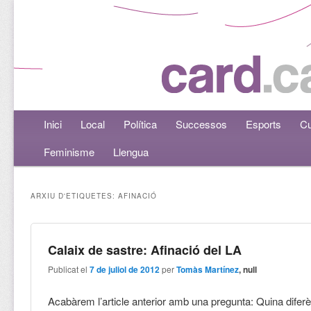
Menú principal
Inici
Aneu al contingut principal
Aneu al contingut secundari
Local
Política
Successos
Esports
Cu
Feminisme
Llengua
ARXIU D'ETIQUETES:
AFINACIÓ
Calaix de sastre: Afinació del LA
Publicat el
7 de juliol de 2012
per
Tomàs Martínez
, null
Acabàrem l’article anterior amb una pregunta: Quina diferè