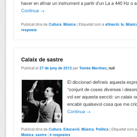
haver en afinar un instrument a partir d’un La a 440 Hz o
Continua
→
Publicat dins de
Cultura
,
Música
|
Etiquetat com a
afinació
,
la
,
Músic
resposta
Calaix de sastre
Publicat el
27 de juny de 2012
per
Tomàs Martínez
, null
El diccionari defineix aquesta exp
“conjunt de coses diverses i desor
vol ser aquesta secció: un calaix o
encabir qualsevol cosa que me cridi
Continua
→
Publicat dins de
Cultura
,
Educació
,
Música
,
Política
|
Etiquetat com 
Música
,
sastre
|
4
respostes