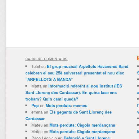
DARRERS COMENTARIS
Tofol
en
El grup musical Arpellots Havaneres Band
celebren el seu 25è aniversari presentat el nou disc
“ARPELLOTS A BANDA”
Marta
en
Informació referent al nou Institut (IES
Sant Llorenç des Cardassar). En quina fase ens
trobam? Quin camí queda?
Pep
en
Mots perduts: memeu
emma
en
Els gegants de Sant Llorenç des
v
Cardassar
Mateu
en
Mots perduts: Càgola merdançana
Mateu
en
Mots perduts: Càgola merdançana
Paco Leonicio
en
Defunció a Sant Llorenç