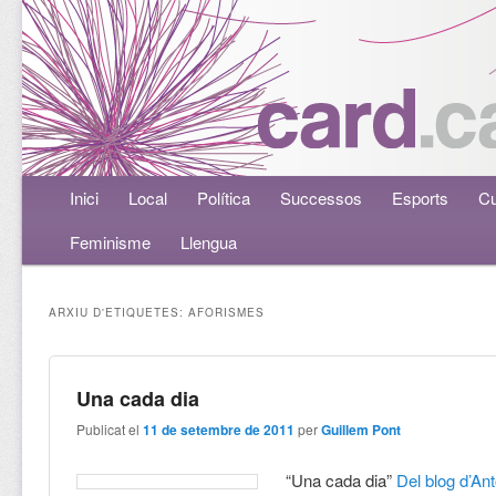
Menú principal
Inici
Aneu al contingut principal
Aneu al contingut secundari
Local
Política
Successos
Esports
Cu
Feminisme
Llengua
ARXIU D'ETIQUETES:
AFORISMES
Una cada dia
Publicat el
11 de setembre de 2011
per
Guillem Pont
“Una cada dia”
Del blog d’An