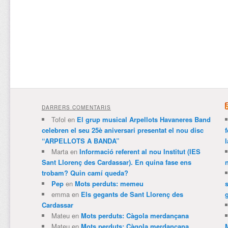
DARRERS COMENTARIS
Tofol
en
El grup musical Arpellots Havaneres Band
celebren el seu 25è aniversari presentat el nou disc
“ARPELLOTS A BANDA”
Marta
en
Informació referent al nou Institut (IES
Sant Llorenç des Cardassar). En quina fase ens
trobam? Quin camí queda?
Pep
en
Mots perduts: memeu
emma
en
Els gegants de Sant Llorenç des
Cardassar
Mateu
en
Mots perduts: Càgola merdançana
Mateu
en
Mots perduts: Càgola merdançana