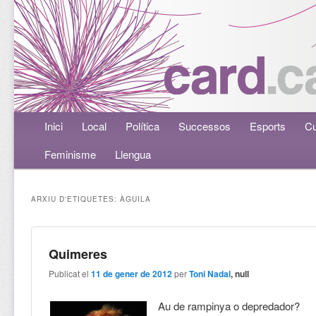
Menú principal
Inici
Aneu al contingut principal
Aneu al contingut secundari
Local
Política
Successos
Esports
Cu
Feminisme
Llengua
ARXIU D'ETIQUETES:
ÀGUILA
Quimeres
Publicat el
11 de gener de 2012
per
Toni Nadal
, null
Au de rampinya o depredador?