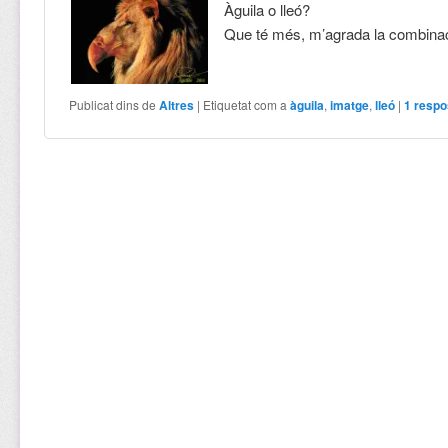
Àguila o lleó?
Que té més, m’agrada la combina
Publicat dins de
Altres
|
Etiquetat com a
àguila
,
imatge
,
lleó
|
1
respo