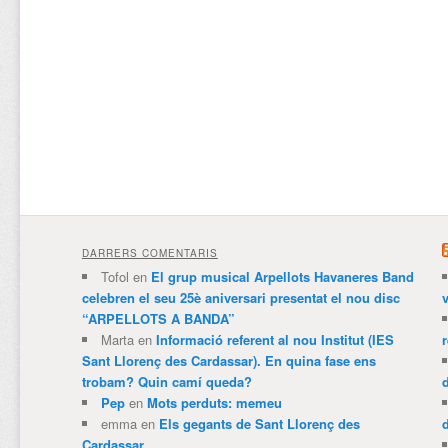
DARRERS COMENTARIS
Tofol
en
El grup musical Arpellots Havaneres Band
celebren el seu 25è aniversari presentat el nou disc
v
“ARPELLOTS A BANDA”
Marta
en
Informació referent al nou Institut (IES
Sant Llorenç des Cardassar). En quina fase ens
trobam? Quin camí queda?
Pep
en
Mots perduts: memeu
emma
en
Els gegants de Sant Llorenç des
Cardassar