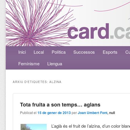
Menú principal
Inici
Aneu al contingut principal
Aneu al contingut secundari
Local
Política
Successos
Esports
Cu
Feminisme
Llengua
ARXIU D'ETIQUETES:
ALZINA
Tota fruita a son temps… aglans
Publicat el
15 de gener de 2013
per
Joan Umbert Font
, null
L’aglà és el fruit de l’alzina, d’un color bl