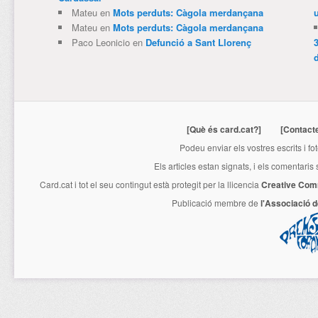
Mateu
en
Mots perduts: Càgola merdançana
Mateu
en
Mots perduts: Càgola merdançana
Paco Leonicio
en
Defunció a Sant Llorenç
3
[Què és card.cat?]
[Contact
Podeu enviar els vostres escrits i fo
Els articles estan signats, i els comentaris
Card.cat
i tot el seu contingut està protegit per la llicencia
Creative Com
Publicació membre de
l'Associació 