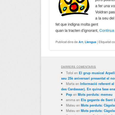
a fer una vo
Voldran pas
a la seu de
fet que indigna molta gent
quan la tracten d’ignorant,
Continu
Publicat dins de
Art
,
Llengua
|
Etiquetat c
DARRERS COMENTARIS
Tofol
en
El grup musical Arpel
seu 25è aniversari presentat el
Marta
en
Informació referent al
des Cardassar). En quina fase e
Pep
en
Mots perduts: memeu
emma
en
Els gegants de Sant 
Mateu
en
Mots perduts: Càgol
Mateu
en
Mots perduts: Càgol