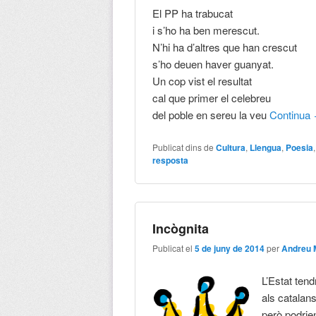
El PP ha trabucat
i s’ho ha ben merescut.
N’hi ha d’altres que han crescut
s’ho deuen haver guanyat.
Un cop vist el resultat
cal que primer el celebreu
del poble en sereu la veu
Continua
Publicat dins de
Cultura
,
Llengua
,
Poesia
resposta
Incògnita
Publicat el
5 de juny de 2014
per
Andreu 
L’Estat ten
als catalan
però podrien