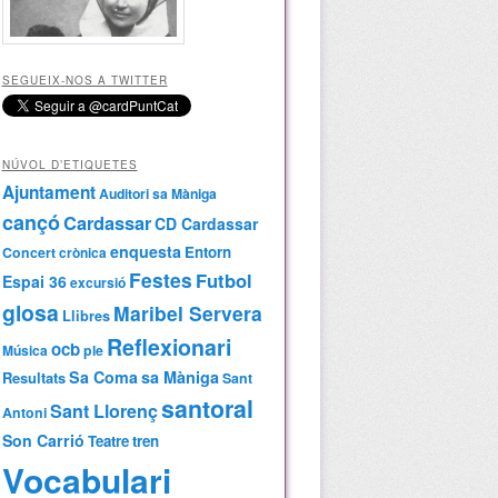
SEGUEIX-NOS A TWITTER
NÚVOL D’ETIQUETES
Ajuntament
Auditori sa Màniga
cançó
Cardassar
CD Cardassar
enquesta
Entorn
Concert
crònica
Festes
Futbol
Espai 36
excursió
glosa
Maribel Servera
Llibres
Reflexionari
ocb
Música
ple
Sa Coma
sa Màniga
Resultats
Sant
santoral
Sant Llorenç
Antoni
Son Carrió
Teatre
tren
Vocabulari