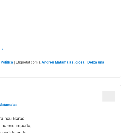
→
,
Política
|
Etiquetat com a
Andreu Matamalas
,
glosa
|
Deixa una
Matamalas
drà nou Borbó
s no ens importa,
 obrir la porta