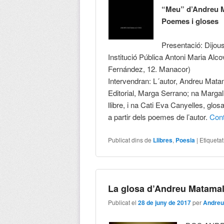
“Meu” d’Andreu 
Poemes i gloses
Presentació: Dijous
Institució Pública Antoni Maria Alc
Fernández, 12. Manacor)
Intervendran: L´autor, Andreu Matam
Editorial, Marga Serrano; na Margal
llibre, i na Cati Eva Canyelles, gl
a partir dels poemes de l’autor.
Con
Publicat dins de
Llibres
,
Poesia
|
Etiqueta
La glosa d’Andreu Matama
Publicat el
28 de juny de 2017
per
Andreu