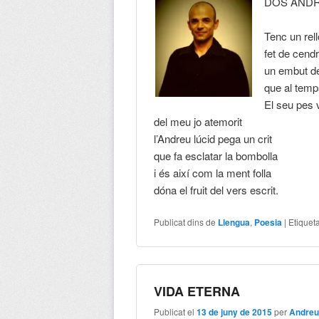
DOS ANDR
Tenc un rel
fet de cendr
un embut d
que al tem
El seu pes 
del meu jo atemorit
l’Andreu lúcid pega un crit
que fa esclatar la bombolla
i és així com la ment folla
dóna el fruit del vers escrit.
Publicat dins de
Llengua
,
Poesia
|
Etiquet
VIDA ETERNA
Publicat el
13 de juny de 2015
per
Andreu