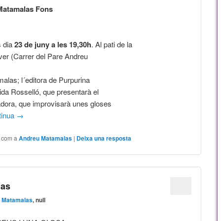
Matamalas Fons
 dia
23 de juny a les 19,30h
. Al pati de la
over (Carrer del Pare Andreu
alas; l´editora de Purpurina
ida Rosselló, que presentarà el
osadora, que improvisarà unes gloses
tinua
→
t com a
Andreu Matamalas
|
Deixa una resposta
las
 Matamalas
, null