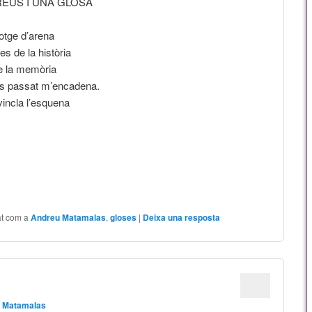
EUS I UNA GLOSA
lotge d’arena
es de la història
e la memòria
ps passat m’encadena.
vincla l’esquena
at com a
Andreu Matamalas
,
gloses
|
Deixa una resposta
 Matamalas