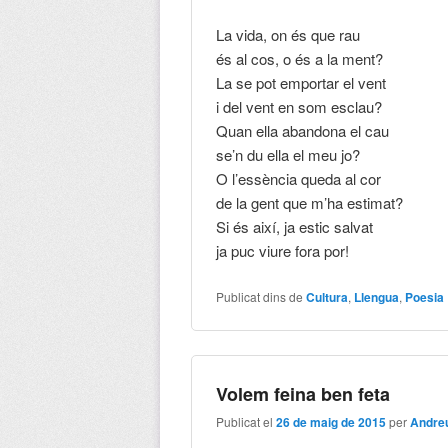
La vida, on és que rau
és al cos, o és a la ment?
La se pot emportar el vent
i del vent en som esclau?
Quan ella abandona el cau
se’n du ella el meu jo?
O l’essència queda al cor
de la gent que m’ha estimat?
Si és així, ja estic salvat
ja puc viure fora por!
Publicat dins de
Cultura
,
Llengua
,
Poesia
Volem feina ben feta
Publicat el
26 de maig de 2015
per
Andre