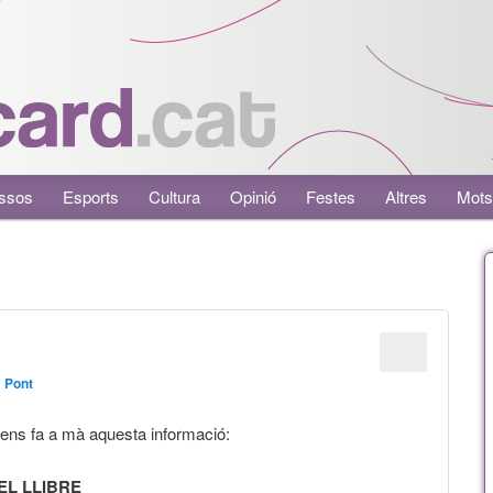
ssos
Esports
Cultura
Opinió
Festes
Altres
Mots
m Pont
ens fa a mà aquesta informació:
EL LLIBRE