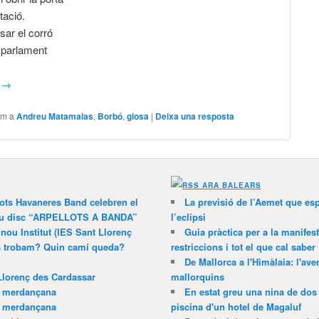
tació.
sar el corró
l parlament
a
→
om a
Andreu Matamalas
,
Borbó
,
glosa
|
Deixa una resposta
ARA BALEARS
lots Havaneres Band celebren el
La previsió de l’Aemet que es
 nou disc “ARPELLOTS A BANDA”
l’eclipsi
 nou Institut (IES Sant Llorenç
Guia pràctica per a la manifes
ns trobam? Quin camí queda?
restriccions i tot el que cal saber
De Mallorca a l'Himàlaia: l'av
Llorenç des Cardassar
mallorquins
a merdançana
En estat greu una nina de dos 
a merdançana
piscina d'un hotel de Magaluf