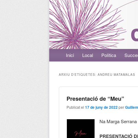
Menú principal
Inici
Aneu al contingut principal
Aneu al contingut secundari
Local
Política
Succe
ARXIU D'ETIQUETES:
ANDREU MATAMALAS
Presentació de “Meu”
Publicat el
17 de juny de 2022
per
Guille
Na Marga Serrana 
PRESENTACIÓ D