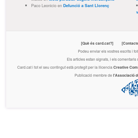
Paco Leonicio
en
Defunció a Sant Llorenç
[Què és card.cat?]
[Contact
Podeu enviar els vostres escrits i fo
Els articles estan signats, i els comentaris
Card.cat
i tot el seu contingut està protegit per la llicencia
Creative Com
Publicació membre de
l'Associació 