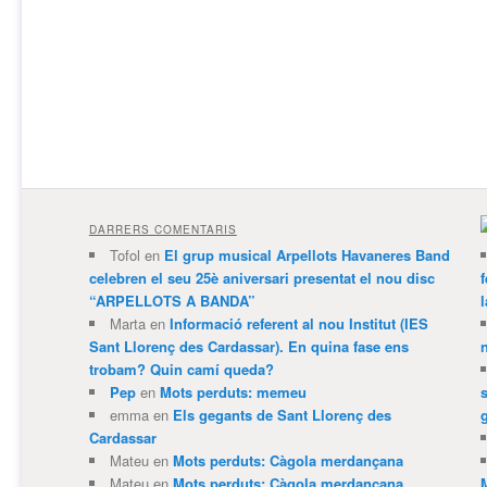
DARRERS COMENTARIS
Tofol
en
El grup musical Arpellots Havaneres Band
celebren el seu 25è aniversari presentat el nou disc
“ARPELLOTS A BANDA”
Marta
en
Informació referent al nou Institut (IES
Sant Llorenç des Cardassar). En quina fase ens
trobam? Quin camí queda?
Pep
en
Mots perduts: memeu
emma
en
Els gegants de Sant Llorenç des
Cardassar
Mateu
en
Mots perduts: Càgola merdançana
Mateu
en
Mots perduts: Càgola merdançana