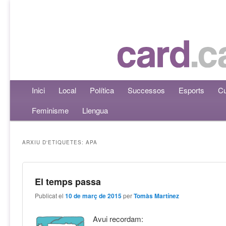
Menú principal
Inici
Aneu al contingut principal
Aneu al contingut secundari
Local
Política
Successos
Esports
Cu
Feminisme
Llengua
ARXIU D'ETIQUETES:
APA
El temps passa
Publicat el
10 de març de 2015
per
Tomàs Martínez
Avui recordam: