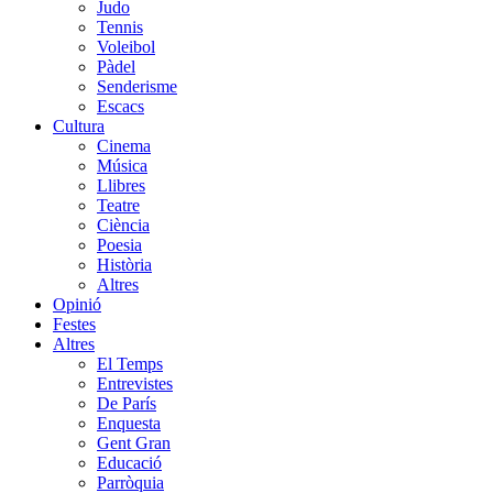
Judo
Tennis
Voleibol
Pàdel
Senderisme
Escacs
Cultura
Cinema
Música
Llibres
Teatre
Ciència
Poesia
Història
Altres
Opinió
Festes
Altres
El Temps
Entrevistes
De París
Enquesta
Gent Gran
Educació
Parròquia