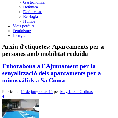
Gastronomia
Botànica
Defuncions
Ecologia
Humor
Mots perduts
Feminisme
Llengua
Arxiu d'etiquetes:
Aparcaments per a
persones amb mobilitat reduida
Enhorabona a l’Ajuntament per la
senyalització dels aparcaments per a
minusvàlids a Sa Coma
Publicat el
15 de juny de 2015
per
Magdalena Ordinas
4