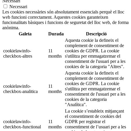
Necessari
Necessari
Les cookies necessàries són absolutament essencials perquè el lloc
web funcioni correctament. Aquestes cookies garanteixen
funcionalitats bàsiques i funcions de seguretat del lloc web, de forma
anònima.
Galeta
Durada
Descripció
Aquesta cookie la defineix el
complement de consentiment de
cookielawinfo-
11
cookies de GDPR. La cookie
checkbox-altres
months
s'utilitza per emmagatzemar el
consentiment de l'usuari per a les
cookies de la categoria "Altres".
Aquesta cookie la defineix el
complement de consentiment de
cookies de GDPR. La cookie
cookielawinfo-
11
s'utilitza per emmagatzemar el
checkbox-analitica
months
consentiment de l'usuari per a les
cookies de la categoria
"Analítica".
La cookie s’estableix mitjançant
el consentiment de cookies del
cookielawinfo-
11
GDPR per registrar el
checkbox-functional
months
consentiment de l’usuari per a les