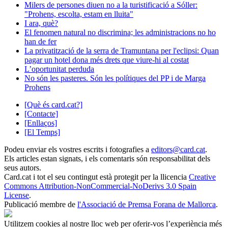
Milers de persones diuen no a la turistificació a Sóller:
"Prohens, escolta, estam en lluita"
I ara, què?
El fenomen natural no discrimina; les administracions no ho
han de fer
La privatització de la serra de Tramuntana per l'eclipsi: Quan
pagar un hotel dona més drets que viure-hi al costat
L’oportunitat perduda
No són les pasteres. Són les polítiques del PP i de Marga
Prohens
[Què és card.cat?]
[Contacte]
[Enllaços]
[El Temps]
Podeu enviar els vostres escrits i fotografies a
editors@card.cat
.
Els articles estan signats, i els comentaris són responsabilitat dels
seus autors.
Card.cat
i tot el seu contingut està protegit per la llicencia
Creative
Commons Attribution-NonCommercial-NoDerivs 3.0 Spain
License
.
Publicació membre de
l'Associació de Premsa Forana de Mallorca
.
Utilitzem cookies al nostre lloc web per oferir-vos l’experiència més