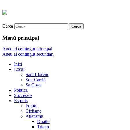
Cerca
Menú principal
Aneu al contingut principal
Aneu al contingut secundari
Inici
Local
Sant Llorenç
Son Carrió
Sa Costa
Política
Successos
Esports
Futbol
Ciclisme
Atletisme
Duatló
Triatló