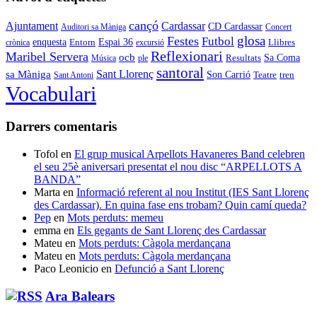
cançó
Cardassar
Ajuntament
CD Cardassar
Auditori sa Màniga
Concert
glosa
Festes
Futbol
enquesta
Espai 36
Entorn
crònica
excursió
Llibres
Reflexionari
Maribel Servera
ocb
Sa Coma
Resultats
Música
ple
santoral
Sant Llorenç
sa Màniga
Son Carrió
Teatre
tren
Sant Antoni
Vocabulari
Darrers comentaris
Tofol
en
El grup musical Arpellots Havaneres Band celebren
el seu 25è aniversari presentat el nou disc “ARPELLOTS A
BANDA”
Marta
en
Informació referent al nou Institut (IES Sant Llorenç
des Cardassar). En quina fase ens trobam? Quin camí queda?
Pep
en
Mots perduts: memeu
emma
en
Els gegants de Sant Llorenç des Cardassar
Mateu
en
Mots perduts: Càgola merdançana
Mateu
en
Mots perduts: Càgola merdançana
Paco Leonicio
en
Defunció a Sant Llorenç
Ara Balears