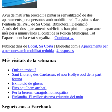
Avui de matí s’ha procedit a pintar la senyalització de dos
aparcaments per a persones amb mobilitat reduïda ,situats davant
l’entrada del PAC de Sa Coma, Biblioteca i Delegació.
A més dels dos aparcaments sol·licitats han pintat un aparcament
més per a minusvàlids al costat de la Policia Municipal. Tot
l’aparcament ha estat senyalitzat.
Continua
→
Publicat dins de
Local
,
Sa Costa
|
Etiquetat com a
Aparcaments per
a persones amb mobilitat reduida
|
4
respostes
Més visitats de la setmana:
Què en trobau?
Sant Llorenç des Cardassar: el nou Hollywood de la part
forana
Exhibició de gloses
Fins aquí hem arribat!
Per la berena, caragols homeopàtics
Finlàndia. El millor sistema educatiu del món
Segueix-nos a Facebook