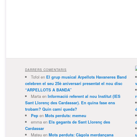
DARRERS COMENTARIS
Tofol
en
El grup musical Arpellots Havaneres Band
celebren el seu 25è aniversari presentat el nou disc
v
“ARPELLOTS A BANDA”
Marta
en
Informació referent al nou Institut (IES
Sant Llorenç des Cardassar). En quina fase ens
trobam? Quin camí queda?
Pep
en
Mots perduts: memeu
emma
en
Els gegants de Sant Llorenç des
Cardassar
Mateu
en
Mots perduts: Càgola merdançana