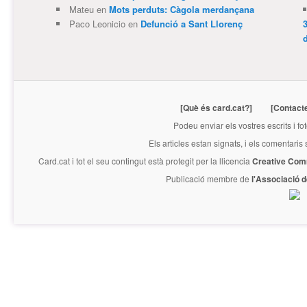
Mateu
en
Mots perduts: Càgola merdançana
Paco Leonicio
en
Defunció a Sant Llorenç
3
[Què és card.cat?]
[Contact
Podeu enviar els vostres escrits i fo
Els articles estan signats, i els comentaris
Card.cat
i tot el seu contingut està protegit per la llicencia
Creative Com
Publicació membre de
l'Associació 