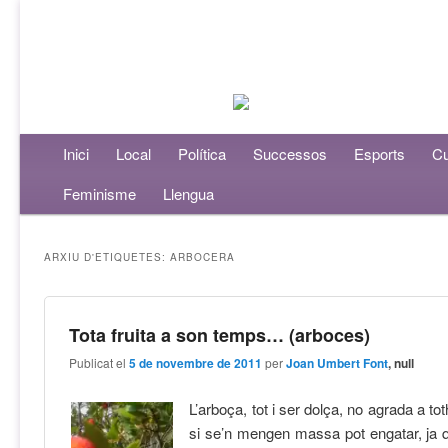
Menú principal
Inici
Aneu al contingut principal
Aneu al contingut secundari
Local
Política
Successos
Esports
Cu
Feminisme
Llengua
ARXIU D'ETIQUETES:
ARBOCERA
Tota fruita a son temps… (arboces)
Publicat el
5 de novembre de 2011
per
Joan Umbert Font
, null
L’arboça, tot i ser dolça, no agrada a t
si se’n mengen massa pot engatar, ja 