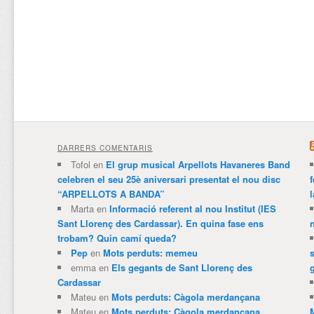
DARRERS COMENTARIS
Tofol
en
El grup musical Arpellots Havaneres Band
celebren el seu 25è aniversari presentat el nou disc
“ARPELLOTS A BANDA”
Marta
en
Informació referent al nou Institut (IES
Sant Llorenç des Cardassar). En quina fase ens
trobam? Quin camí queda?
Pep
en
Mots perduts: memeu
emma
en
Els gegants de Sant Llorenç des
Cardassar
Mateu
en
Mots perduts: Càgola merdançana
Mateu
en
Mots perduts: Càgola merdançana