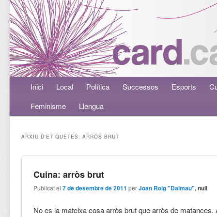
Menú principal
Inici
Aneu al contingut principal
Aneu al contingut secundari
Local
Política
Successos
Esports
Cu
Feminisme
Llengua
ARXIU D'ETIQUETES:
ARROS BRUT
Cuina: arròs brut
Publicat el
7 de desembre de 2011
per
Joan Roig "Dalmau"
, null
No es la mateixa cosa arròs brut que arròs de matances. A