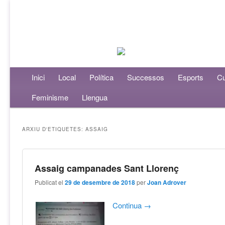
Menú principal
Inici
Aneu al contingut principal
Aneu al contingut secundari
Local
Política
Successos
Esports
Cu
Feminisme
Llengua
ARXIU D'ETIQUETES:
ASSAIG
Assaig campanades Sant Llorenç
Publicat el
29 de desembre de 2018
per
Joan Adrover
Continua
→