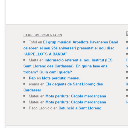
DARRERS COMENTARIS
Tofol
en
El grup musical Arpellots Havaneres Band
celebren el seu 25è aniversari presentat el nou disc
“ARPELLOTS A BANDA”
Marta
en
Informació referent al nou Institut (IES
Sant Llorenç des Cardassar). En quina fase ens
v
trobam? Quin camí queda?
Pep
en
Mots perduts: memeu
emma
en
Els gegants de Sant Llorenç des
Cardassar
Mateu
en
Mots perduts: Càgola merdançana
Mateu
en
Mots perduts: Càgola merdançana
Paco Leonicio
en
Defunció a Sant Llorenç