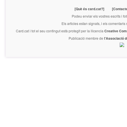
[Què és card.cat?]
[Contact
Podeu enviar els vostres escrits i fo
Els articles estan signats, i els comentaris
Card.cat
i tot el seu contingut està protegit per la llicencia
Creative Com
Publicació membre de
l'Associació 