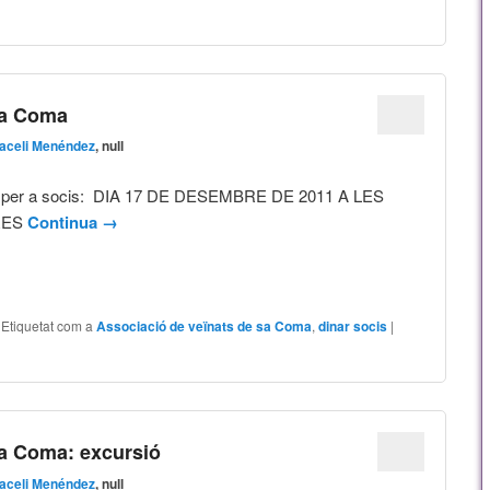
a
sa Coma
aceli Menéndez
, null
l per a socis: DIA 17 DE DESEMBRE DE 2011 A LES
RES
Continua
→
|
Etiquetat com a
Associació de veïnats de sa Coma
,
dinar socis
|
sa Coma: excursió
aceli Menéndez
, null