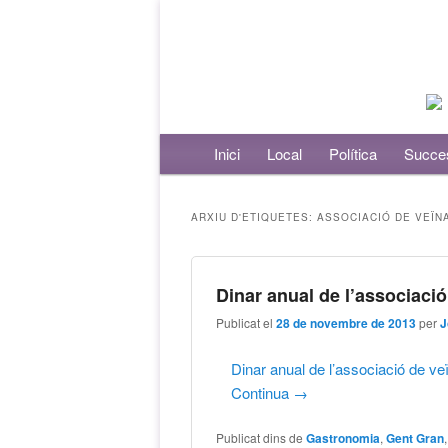
Menú principal
Inici
Aneu al contingut principal
Aneu al contingut secundari
Local
Política
Succe
ARXIU D'ETIQUETES:
ASSOCIACIÓ DE VEÏN
Dinar anual de l’associaci
Publicat el
28 de novembre de 2013
per
J
Dinar anual de l’associació de veï
Continua
→
Publicat dins de
Gastronomia
,
Gent Gran