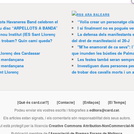
ARA BALEARS
lots Havaneres Band celebren el
“Volia crear un personatge clà
 nou disc “ARPELLOTS A BANDA”
I si finalment no es pogués ve
 nou Institut (IES Sant Llorenç
La defensa dels manifestants 
ns trobam? Quin camí queda?
del dret de manifestació el 26-J
"M’he enamorat de ca seva": l
Llorenç des Cardassar
que inunden les bústies de Palm
a merdançana
Les festes també seran sempr
a merdançana
Investiguen dues persones pe
nt Llorenç
de trobar dos cavalls morts i un al
[Què és card.cat?]
[Contacte]
[Enllaços]
[El Temps]
Podeu enviar els vostres escrits i fotografies a
editors@card.cat
.
Els articles estan signats, i els comentaris són responsabilitat dels seus autors.
ut està protegit per la llicencia
Creative Commons Attribution-NonCommercial-No
Publicació membre de
l'Associació de Premsa Forana de Mallorca
.