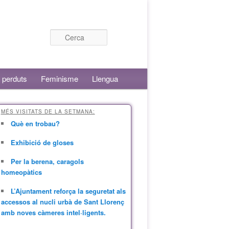
Cerca
 perduts
Feminisme
Llengua
MÉS VISITATS DE LA SETMANA:
Què en trobau?
Exhibició de gloses
Per la berena, caragols
homeopàtics
L’Ajuntament reforça la seguretat als
accessos al nucli urbà de Sant Llorenç
amb noves càmeres intel·ligents.