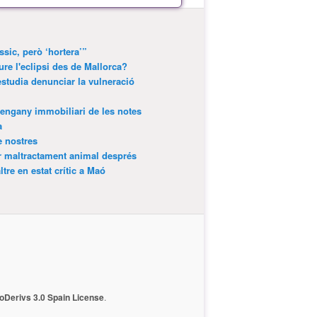
ssic, però ‘hortera’”
ure l'eclipsi des de Mallorca?
estudia denunciar la vulneració
’engany immobiliari de les notes
a
e nostres
r maltractament animal després
tre en estat crític a Maó
Derivs 3.0 Spain License
.