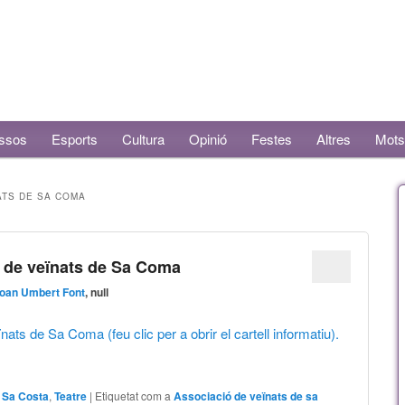
ssos
Esports
Cultura
Opinió
Festes
Altres
Mots
ATS DE SA COMA
ó de veïnats de Sa Coma
oan Umbert Font
, null
nats de Sa Coma (feu clic per a obrir el cartell informatiu).
,
Sa Costa
,
Teatre
|
Etiquetat com a
Associació de veïnats de sa