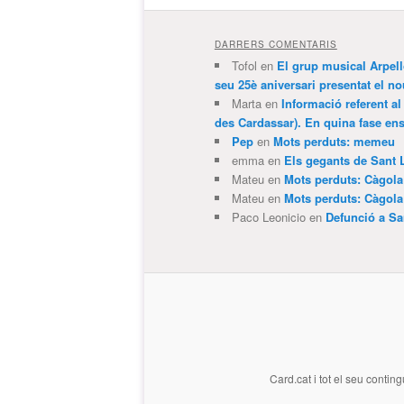
DARRERS COMENTARIS
Tofol
en
El grup musical Arpel
seu 25è aniversari presentat el
Marta
en
Informació referent al
des Cardassar). En quina fase e
Pep
en
Mots perduts: memeu
emma
en
Els gegants de Sant 
Mateu
en
Mots perduts: Càgol
Mateu
en
Mots perduts: Càgol
Paco Leonicio
en
Defunció a Sa
Card.cat
i tot el seu conting