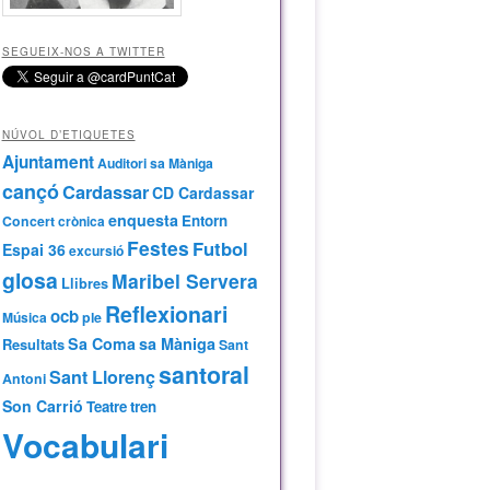
SEGUEIX-NOS A TWITTER
NÚVOL D’ETIQUETES
Ajuntament
Auditori sa Màniga
cançó
Cardassar
CD Cardassar
enquesta
Entorn
Concert
crònica
Festes
Futbol
Espai 36
excursió
glosa
Maribel Servera
Llibres
Reflexionari
ocb
Música
ple
Sa Coma
sa Màniga
Resultats
Sant
santoral
Sant Llorenç
Antoni
Son Carrió
Teatre
tren
Vocabulari