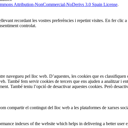
ommons Attribution-NonCommercial-NoDerivs 3.0 Spain License
.
ellevant recordant les vostres preferències i repetint visites. En fer cl
sentiment controlat.
entre navegueu pel lloc web. D’aquestes, les cookies que es classifiqu
 web. També fem servir cookies de tercers que ens ajuden a analitzar i e
t. També teniu l’opció de desactivar aquestes cookies. Però desactivar
om compartir el contingut del lloc web a les plataformes de xarxes social
mance indexes of the website which helps in delivering a better user ex