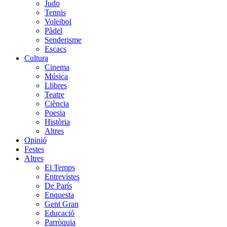
Judo
Tennis
Voleibol
Pàdel
Senderisme
Escacs
Cultura
Cinema
Música
Llibres
Teatre
Ciència
Poesia
Història
Altres
Opinió
Festes
Altres
El Temps
Entrevistes
De París
Enquesta
Gent Gran
Educació
Parròquia