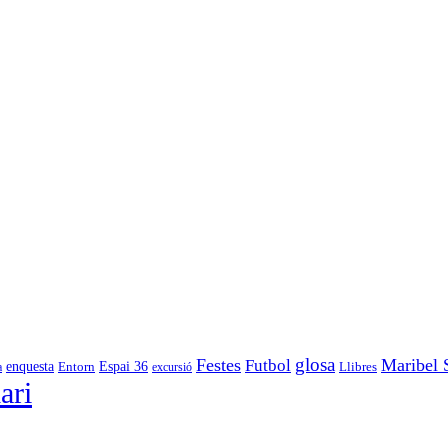
glosa
Festes
Maribel 
Futbol
enquesta
Espai 36
Entorn
a
excursió
Llibres
ari