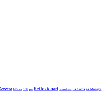
Reflexionari
Servera
ocb
Sa Coma
sa Màniga
Resultats
Música
ple