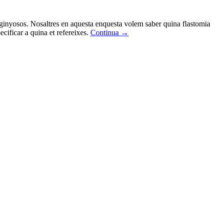
i enginyosos. Nosaltres en aquesta enquesta volem saber quina flastomia
ificar a quina et refereixes.
Continua
→