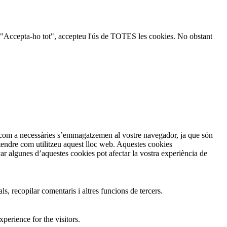
ic a "Accepta-ho tot", accepteu l'ús de TOTES les cookies. No obstant
en com a necessàries s’emmagatzemen al vostre navegador, ja que són
ntendre com utilitzeu aquest lloc web. Aquestes cookies
 algunes d’aquestes cookies pot afectar la vostra experiència de
s, recopilar comentaris i altres funcions de tercers.
perience for the visitors.