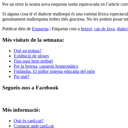
Per un error la nostra nova enquesta sortia equivocada en l’article co
Si alguna cosa té el dialecte mallorquí és una varietat lèxica espectac
genuïnament mallorquina trobes més graciosa. No les podem posar tote
Publicat dins de
Enquesta
|
Etiquetat com a
betzol
,
cap de fava
,
dialec
Més visitats de la setmana:
Què en trobau?
Exhibició de gloses
Fins aquí hem arribat!
Per la berena, caragols homeopàtics
Finlàndia. El millor sistema educatiu del món
Per què?
Segueix-nos a Facebook
Més informació:
Què és card.cat?
Contacte amb card.cat