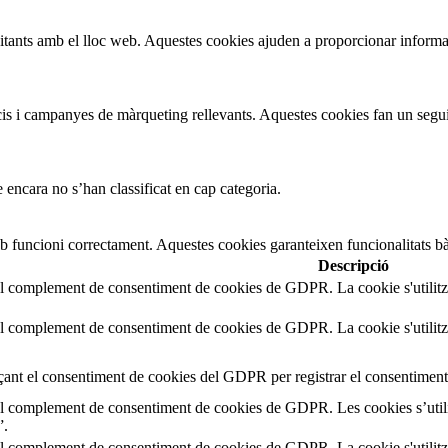
isitants amb el lloc web. Aquestes cookies ajuden a proporcionar informac
uncis i campanyes de màrqueting rellevants. Aquestes cookies fan un segui
 encara no s’han classificat en cap categoria.
b funcioni correctament. Aquestes cookies garanteixen funcionalitats bà
Descripció
el complement de consentiment de cookies de GDPR. La cookie s'utilitz
el complement de consentiment de cookies de GDPR. La cookie s'utilitz
çant el consentiment de cookies del GDPR per registrar el consentiment 
el complement de consentiment de cookies de GDPR. Les cookies s’utili
”.
el complement de consentiment de cookies de GDPR. La cookie s'utilitz