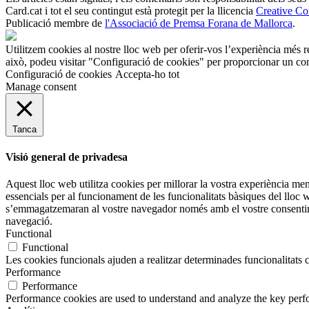
Card.cat
i tot el seu contingut està protegit per la llicencia
Creative C
Publicació membre de
l'Associació de Premsa Forana de Mallorca
.
Utilitzem cookies al nostre lloc web per oferir-vos l’experiència més r
això, podeu visitar "Configuració de cookies" per proporcionar un con
Configuració de cookies
Accepta-ho tot
Manage consent
Tanca
Visió general de privadesa
Aquest lloc web utilitza cookies per millorar la vostra experiència m
essencials per al funcionament de les funcionalitats bàsiques del lloc
s’emmagatzemaran al vostre navegador només amb el vostre consentimen
navegació.
Functional
Functional
Les cookies funcionals ajuden a realitzar determinades funcionalitats c
Performance
Performance
Performance cookies are used to understand and analyze the key perfor