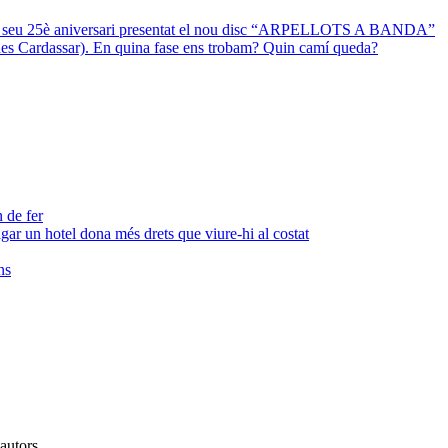
 el seu 25è aniversari presentat el nou disc “ARPELLOTS A BANDA”
 des Cardassar). En quina fase ens trobam? Quin camí queda?
 de fer
agar un hotel dona més drets que viure-hi al costat
ns
 autors.