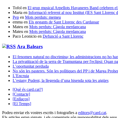
Tofol
en
El grup musical Arpellots Havaneres Band celebren
Marta
en
Informació referent al nou Institut (IES Sant Llorenç
Pep
en
Mots perduts: memeu
emma
en
Els gegants de Sant Llorenç des Cardassar
Mateu
en
Mots perduts: Càgola merdançana
Mateu
en
Mots perduts: Càgola merdançana
Paco Leonicio
en
Defunció a Sant Llorenç
Ara Balears
El fenomen natural no discrimina; les administracions no ho han
La privatització de la serra de Tramuntana per l'eclipsi: Quan p
L’oportunitat perduda
No són les pasteres. Són les polítiques del PP i de Marga Prohe
L'Encruia
L’estany Pudent, la llegenda d’una hisenda sota les aigües
[Què és card.cat?]
[Contacte]
[Enllaços]
[El Temps]
Podeu enviar els vostres escrits i fotografies a
editors@card.cat
.
Els articles estan signats, i els comentaris són responsabilitat dels seus