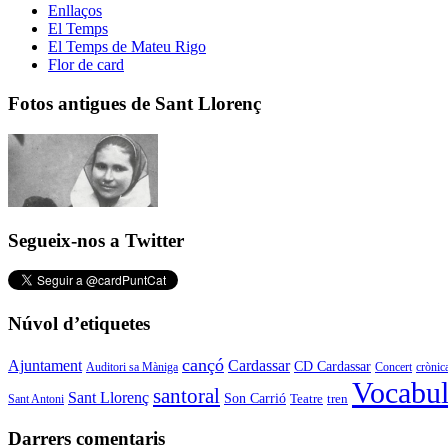
Enllaços
El Temps
El Temps de Mateu Rigo
Flor de card
Fotos antigues de Sant Llorenç
Segueix-nos a Twitter
Núvol d’etiquetes
cançó
Cardassar
Ajuntament
CD Cardassar
Auditori sa Màniga
Concert
crònic
Vocabul
santoral
Sant Llorenç
Son Carrió
Teatre
tren
Sant Antoni
Darrers comentaris