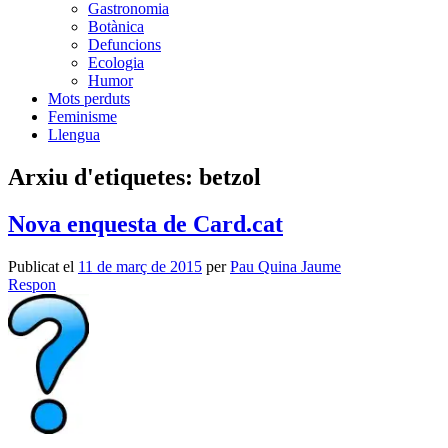
Gastronomia
Botànica
Defuncions
Ecologia
Humor
Mots perduts
Feminisme
Llengua
Arxiu d'etiquetes:
betzol
Nova enquesta de Card.cat
Publicat el
11 de març de 2015
per
Pau Quina Jaume
Respon