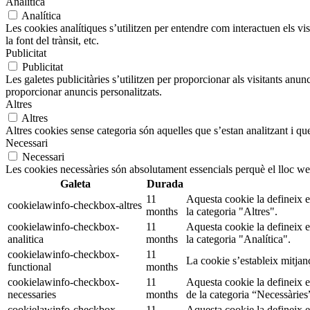
Analítica
Analítica
Les cookies analítiques s’utilitzen per entendre com interactuen els v
la font del trànsit, etc.
Publicitat
Publicitat
Les galetes publicitàries s’utilitzen per proporcionar als visitants an
proporcionar anuncis personalitzats.
Altres
Altres
Altres cookies sense categoria són aquelles que s’estan analitzant i que
Necessari
Necessari
Les cookies necessàries són absolutament essencials perquè el lloc we
Galeta
Durada
11
Aquesta cookie la defineix 
cookielawinfo-checkbox-altres
months
la categoria "Altres".
cookielawinfo-checkbox-
11
Aquesta cookie la defineix 
analitica
months
la categoria "Analítica".
cookielawinfo-checkbox-
11
La cookie s’estableix mitjan
functional
months
cookielawinfo-checkbox-
11
Aquesta cookie la defineix 
necessaries
months
de la categoria “Necessàries
cookielawinfo-checkbox-
11
Aquesta cookie la defineix 