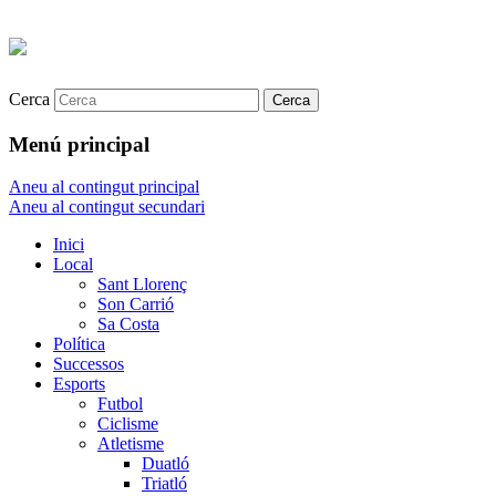
Cerca
Menú principal
Aneu al contingut principal
Aneu al contingut secundari
Inici
Local
Sant Llorenç
Son Carrió
Sa Costa
Política
Successos
Esports
Futbol
Ciclisme
Atletisme
Duatló
Triatló