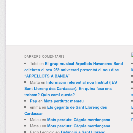
DARRERS COMENTARIS
Tofol
en
El grup musical Arpellots Havaneres Band
celebren el seu 25è aniversari presentat el nou disc
“ARPELLOTS A BANDA”
Marta
en
Informació referent al nou Institut (IES
Sant Llorenç des Cardassar). En quina fase ens
trobam? Quin camí queda?
Pep
en
Mots perduts: memeu
emma
en
Els gegants de Sant Llorenç des
Cardassar
Mateu
en
Mots perduts: Càgola merdançana
Mateu
en
Mots perduts: Càgola merdançana
Paco Leonicio
en
Defunció a Sant Llorenç