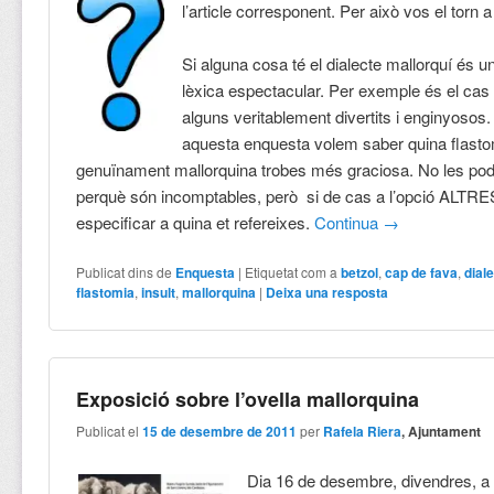
l’article corresponent. Per això vos el torn
Si alguna cosa té el dialecte mallorquí és un
lèxica espectacular. Per exemple és el cas 
alguns veritablement divertits i enginyosos
aquesta enquesta volem saber quina flast
genuïnament mallorquina trobes més graciosa. No les po
perquè són incomptables, però si de cas a l’opció ALTRE
especificar a quina et refereixes.
Continua
→
Publicat dins de
Enquesta
|
Etiquetat com a
betzol
,
cap de fava
,
dial
flastomia
,
insult
,
mallorquina
|
Deixa una resposta
Exposició sobre l’ovella mallorquina
Publicat el
15 de desembre de 2011
per
Rafela Riera
, Ajuntament
Dia 16 de desembre, divendres, a 