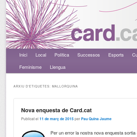
Menú principal
Inici
Aneu al contingut principal
Aneu al contingut secundari
Local
Política
Successos
Esports
Cu
Feminisme
Llengua
ARXIU D'ETIQUETES:
MALLORQUINA
Nova enquesta de Card.cat
Publicat el
11 de març de 2015
per
Pau Quina Jaume
Per un error la nostra nova enquesta sorti