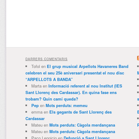
DARRERS COMENTARIS
Tofol
en
El grup musical Arpellots Havaneres Band
celebren el seu 25è aniversari presentat el nou disc
“ARPELLOTS A BANDA”
Marta
en
Informació referent al nou Institut (IES
Sant Llorenç des Cardassar). En quina fase ens
trobam? Quin camí queda?
Pep
en
Mots perduts: memeu
emma
en
Els gegants de Sant Llorenç des
Cardassar
Mateu
en
Mots perduts: Càgola merdançana
Mateu
en
Mots perduts: Càgola merdançana
Paco Leonicio
en
Defunció a Sant Llorenç