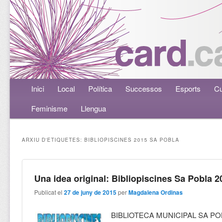
Menú principal
Inici
Aneu al contingut principal
Aneu al contingut secundari
Local
Política
Successos
Esports
Cu
Feminisme
Llengua
ARXIU D'ETIQUETES:
BIBLIOPISCINES 2015 SA POBLA
Una idea original: Bibliopiscines Sa Pobla 2
Publicat el
27 de juny de 2015
per
Magdalena Ordinas
BIBLIOTECA MUNICIPAL SA P