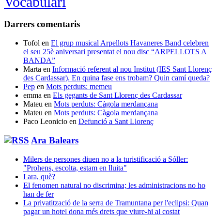
Vocabulari
Darrers comentaris
Tofol
en
El grup musical Arpellots Havaneres Band celebren
el seu 25è aniversari presentat el nou disc “ARPELLOTS A
BANDA”
Marta
en
Informació referent al nou Institut (IES Sant Llorenç
des Cardassar). En quina fase ens trobam? Quin camí queda?
Pep
en
Mots perduts: memeu
emma
en
Els gegants de Sant Llorenç des Cardassar
Mateu
en
Mots perduts: Càgola merdançana
Mateu
en
Mots perduts: Càgola merdançana
Paco Leonicio
en
Defunció a Sant Llorenç
Ara Balears
Milers de persones diuen no a la turistificació a Sóller:
"Prohens, escolta, estam en lluita"
I ara, què?
El fenomen natural no discrimina; les administracions no ho
han de fer
La privatització de la serra de Tramuntana per l'eclipsi: Quan
pagar un hotel dona més drets que viure-hi al costat