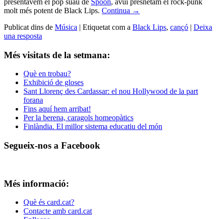
presentàvem el pop suau de
Spoon
, avui presnetam el rock-punk
molt més potent de Black Lips.
Continua
→
Publicat dins de
Música
|
Etiquetat com a
Black Lips
,
cançó
|
Deixa
una resposta
Més visitats de la setmana:
Què en trobau?
Exhibició de gloses
Sant Llorenç des Cardassar: el nou Hollywood de la part
forana
Fins aquí hem arribat!
Per la berena, caragols homeopàtics
Finlàndia. El millor sistema educatiu del món
Segueix-nos a Facebook
Més informació:
Què és card.cat?
Contacte amb card.cat