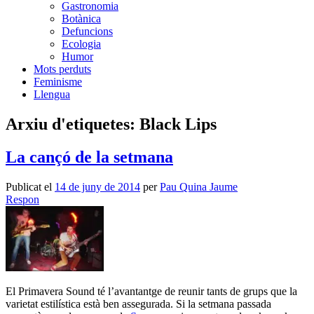
Gastronomia
Botànica
Defuncions
Ecologia
Humor
Mots perduts
Feminisme
Llengua
Arxiu d'etiquetes:
Black Lips
La cançó de la setmana
Publicat el
14 de juny de 2014
per
Pau Quina Jaume
Respon
El Primavera Sound té l’avantantge de reunir tants de grups que la
varietat estilística està ben assegurada. Si la setmana passada