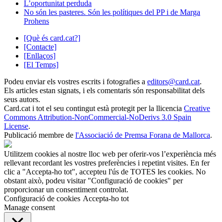
L’oportunitat perduda
No són les pasteres. Són les polítiques del PP i de Marga
Prohens
[Què és card.cat?]
[Contacte]
[Enllaços]
[El Temps]
Podeu enviar els vostres escrits i fotografies a
editors@card.cat
.
Els articles estan signats, i els comentaris són responsabilitat dels
seus autors.
Card.cat
i tot el seu contingut està protegit per la llicencia
Creative
Commons Attribution-NonCommercial-NoDerivs 3.0 Spain
License
.
Publicació membre de
l'Associació de Premsa Forana de Mallorca
.
Utilitzem cookies al nostre lloc web per oferir-vos l’experiència més
rellevant recordant les vostres preferències i repetint visites. En fer
clic a "Accepta-ho tot", accepteu l'ús de TOTES les cookies. No
obstant això, podeu visitar "Configuració de cookies" per
proporcionar un consentiment controlat.
Configuració de cookies
Accepta-ho tot
Manage consent