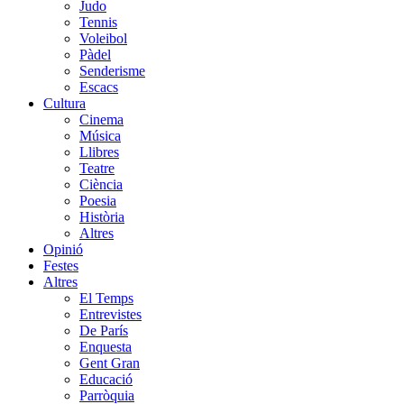
Judo
Tennis
Voleibol
Pàdel
Senderisme
Escacs
Cultura
Cinema
Música
Llibres
Teatre
Ciència
Poesia
Història
Altres
Opinió
Festes
Altres
El Temps
Entrevistes
De París
Enquesta
Gent Gran
Educació
Parròquia