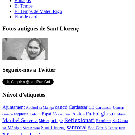
Enllaços
El Temps
El Temps de Mateu Rigo
Flor de card
Fotos antigues de Sant Llorenç
Segueix-nos a Twitter
Núvol d’etiquetes
cançó
Cardassar
Ajuntament
CD Cardassar
Auditori sa Màniga
Concert
glosa
Festes
Futbol
enquesta
Espai 36
Entorn
crònica
excursió
Llibres
Reflexionari
Maribel Servera
ocb
Sa Coma
Resultats
Música
ple
santoral
Sant Llorenç
sa Màniga
Son Carrió
Teatre
tren
Sant Antoni