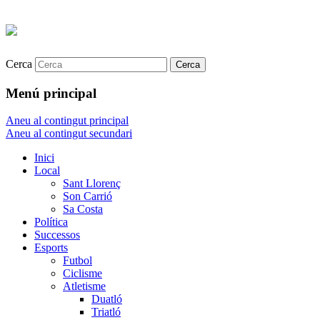
Cerca
Menú principal
Aneu al contingut principal
Aneu al contingut secundari
Inici
Local
Sant Llorenç
Son Carrió
Sa Costa
Política
Successos
Esports
Futbol
Ciclisme
Atletisme
Duatló
Triatló