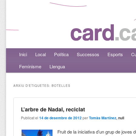
Menú principal
Inici
Aneu al contingut principal
Aneu al contingut secundari
Local
Política
Successos
Esports
Cu
Feminisme
Llengua
ARXIU D'ETIQUETES:
BOTELLES
L’arbre de Nadal, reciclat
Publicat el
14 de desembre de 2012
per
Tomàs Martínez
, null
Fruit de la iniciativa d’un grup de joves 