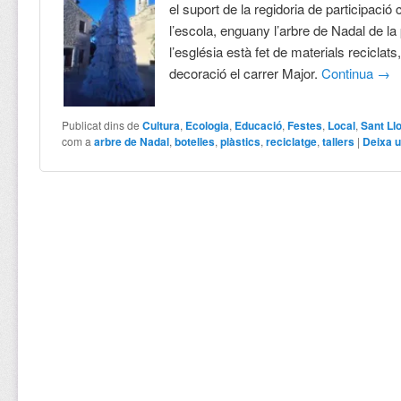
el suport de la regidoria de participació 
l’escola, enguany l’arbre de Nadal de la
l’església està fet de materials reciclats
decoració el carrer Major.
Continua
→
Publicat dins de
Cultura
,
Ecologia
,
Educació
,
Festes
,
Local
,
Sant Ll
com a
arbre de Nadal
,
botelles
,
plàstics
,
reciclatge
,
tallers
|
Deixa 