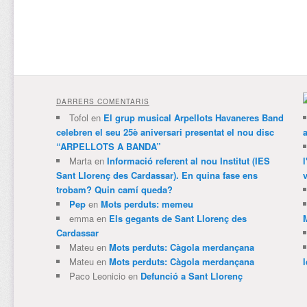
DARRERS COMENTARIS
Tofol
en
El grup musical Arpellots Havaneres Band
celebren el seu 25è aniversari presentat el nou disc
“ARPELLOTS A BANDA”
Marta
en
Informació referent al nou Institut (IES
Sant Llorenç des Cardassar). En quina fase ens
v
trobam? Quin camí queda?
Pep
en
Mots perduts: memeu
emma
en
Els gegants de Sant Llorenç des
Cardassar
Mateu
en
Mots perduts: Càgola merdançana
Mateu
en
Mots perduts: Càgola merdançana
Paco Leonicio
en
Defunció a Sant Llorenç