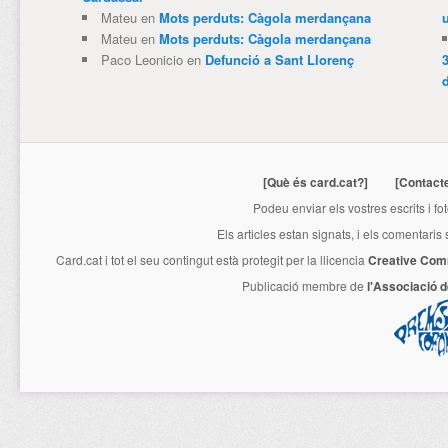
Mateu
en
Mots perduts: Càgola merdançana
Mateu
en
Mots perduts: Càgola merdançana
Paco Leonicio
en
Defunció a Sant Llorenç
3
[Què és card.cat?]
[Contact
Podeu enviar els vostres escrits i fo
Els articles estan signats, i els comentaris
Card.cat
i tot el seu contingut està protegit per la llicencia
Creative Com
Publicació membre de
l'Associació 