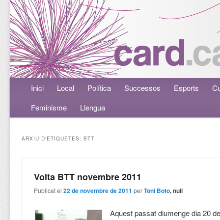
Menú principal
Inici
Aneu al contingut principal
Aneu al contingut secundari
Local
Política
Successos
Esports
Cu
Feminisme
Llengua
ARXIU D'ETIQUETES:
BTT
Volta BTT novembre 2011
Publicat el
22 de novembre de 2011
per
Toni Boto
, null
Aquest passat diumenge dia 20 d