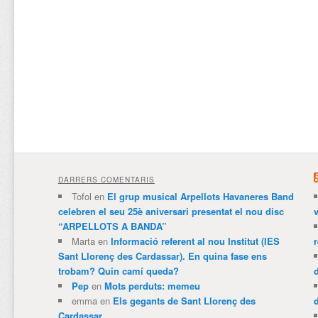
DARRERS COMENTARIS
Tofol
en
El grup musical Arpellots Havaneres Band
celebren el seu 25è aniversari presentat el nou disc
v
“ARPELLOTS A BANDA”
Marta
en
Informació referent al nou Institut (IES
Sant Llorenç des Cardassar). En quina fase ens
trobam? Quin camí queda?
Pep
en
Mots perduts: memeu
emma
en
Els gegants de Sant Llorenç des
Cardassar