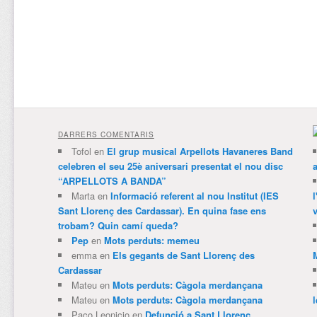
DARRERS COMENTARIS
Tofol
en
El grup musical Arpellots Havaneres Band
celebren el seu 25è aniversari presentat el nou disc
“ARPELLOTS A BANDA”
Marta
en
Informació referent al nou Institut (IES
Sant Llorenç des Cardassar). En quina fase ens
v
trobam? Quin camí queda?
Pep
en
Mots perduts: memeu
emma
en
Els gegants de Sant Llorenç des
Cardassar
Mateu
en
Mots perduts: Càgola merdançana
Mateu
en
Mots perduts: Càgola merdançana
Paco Leonicio
en
Defunció a Sant Llorenç