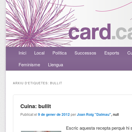
Menú principal
Inici
Aneu al contingut principal
Aneu al contingut secundari
Local
Política
Successos
Esports
Cu
Feminisme
Llengua
ARXIU D'ETIQUETES:
BULLIT
Cuina: bullit
Publicat el
9 de gener de 2012
per
Joan Roig "Dalmau"
, null
Escric aquesta recepta perquè hi 