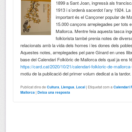
1899 a Sant Joan, ingressà als francisc
1913 i s’ordenà sacerdot l’any 1924. L
important és el Cançoner popular de Ma
15.000 cançons arreplegades per tots e
Mallorca. Mentre feia aquesta tasca in
folklorista també prenia notes de diver
relacionats amb la vida dels homes i les dones dels pobles d
Aquestes notes, arreplegades pel pare Ginard en unes llib
base del Calendari Folklòric de Mallorca dels qual ja ens
https://card.cat/2020/10/21/calendari-folkloric-de-mallorca-
motiu de la publicació del primer volum dedicat a la tardor
Publicat dins de
Cultura
,
Llengua
,
Local
|
Etiquetat com a
Calendari F
Mallorca
|
Deixa una resposta