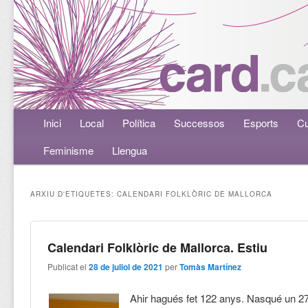
Menú principal
Inici
Aneu al contingut principal
Aneu al contingut secundari
Local
Política
Successos
Esports
Cu
Feminisme
Llengua
ARXIU D'ETIQUETES:
CALENDARI FOLKLÒRIC DE MALLORCA
Calendari Folklòric de Mallorca. Estiu
Publicat el
28 de juliol de 2021
per
Tomàs Martínez
Ahir hagués fet 122 anys. Nasqué un 27 