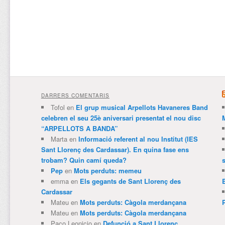
DARRERS COMENTARIS
Tofol
en
El grup musical Arpellots Havaneres Band
celebren el seu 25è aniversari presentat el nou disc
“ARPELLOTS A BANDA”
Marta
en
Informació referent al nou Institut (IES
Sant Llorenç des Cardassar). En quina fase ens
trobam? Quin camí queda?
Pep
en
Mots perduts: memeu
emma
en
Els gegants de Sant Llorenç des
Cardassar
Mateu
en
Mots perduts: Càgola merdançana
Mateu
en
Mots perduts: Càgola merdançana
Paco Leonicio
en
Defunció a Sant Llorenç