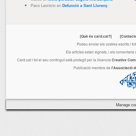
Paco Leonicio
en
Defunció a Sant Llorenç
[Què és card.cat?]
[Contact
Podeu enviar els vostres escrits i fo
Els articles estan signats, i els comentaris
Card.cat
i tot el seu contingut està protegit per la llicencia
Creative Com
Publicació membre de
l'Associació 
Manage co