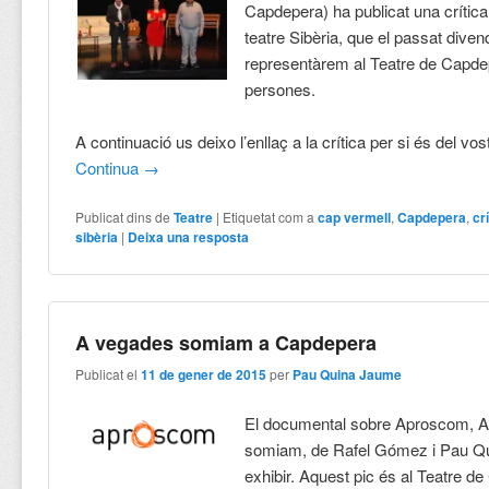
Capdepera) ha publicat una crítica
teatre Sibèria, que el passat diven
representàrem al Teatre de Capde
persones.
A continuació us deixo l’enllaç a la crítica per si és del vostr
Continua
→
Publicat dins de
Teatre
|
Etiquetat com a
cap vermell
,
Capdepera
,
cr
sibèria
|
Deixa una resposta
A vegades somiam a Capdepera
Publicat el
11 de gener de 2015
per
Pau Quina Jaume
El documental sobre Aproscom, 
somiam, de Rafel Gómez i Pau Qui
exhibir. Aquest pic és al Teatre d