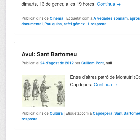
dimarts, 13 de gener, a les 19 hores.
Continua
→
Publicat dins de
Cinema
|
Etiquetat com a
A vegades somiam
,
apro
documental
,
Pau quina
,
rafel gómez
|
1
resposta
Avui: Sant Bartomeu
Publicat el
24 d'agost de 2012
per
Guillem Pont
, null
Entre d’altres patró de Montuïri (C
Capdepera
Continua
→
Publicat dins de
Cultura
|
Etiquetat com a
Capdepera
,
Sant Bartome
resposta