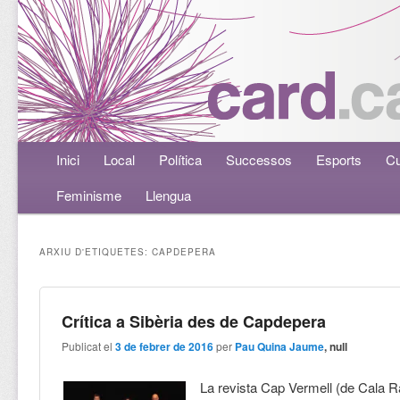
Menú principal
Inici
Aneu al contingut principal
Aneu al contingut secundari
Local
Política
Successos
Esports
Cu
Feminisme
Llengua
ARXIU D'ETIQUETES:
CAPDEPERA
Crítica a Sibèria des de Capdepera
Publicat el
3 de febrer de 2016
per
Pau Quina Jaume
, null
La revista Cap Vermell (de Cala R