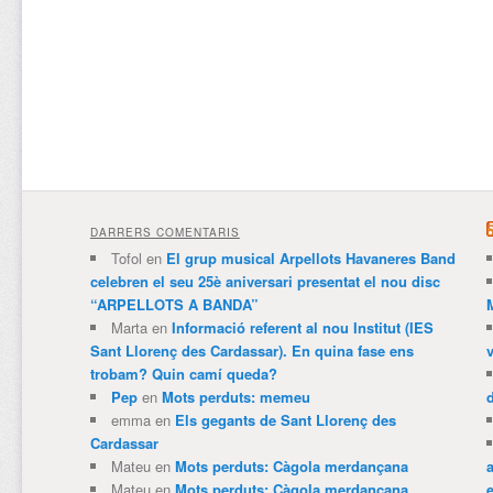
DARRERS COMENTARIS
Tofol
en
El grup musical Arpellots Havaneres Band
celebren el seu 25è aniversari presentat el nou disc
“ARPELLOTS A BANDA”
Marta
en
Informació referent al nou Institut (IES
Sant Llorenç des Cardassar). En quina fase ens
trobam? Quin camí queda?
Pep
en
Mots perduts: memeu
emma
en
Els gegants de Sant Llorenç des
Cardassar
Mateu
en
Mots perduts: Càgola merdançana
Mateu
en
Mots perduts: Càgola merdançana
e