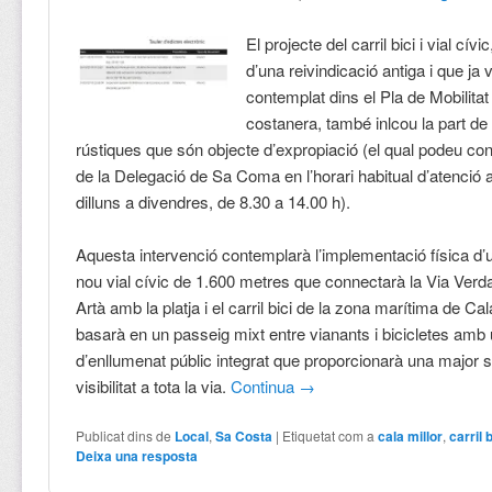
El projecte del carril bici i vial cív
d’una reivindicació antiga i que ja 
contemplat dins el Pla de Mobilitat
costanera, també inlcou la part de 
rústiques que són objecte d’expropiació (el qual podeu cons
de la Delegació de Sa Coma en l’horari habitual d’atenció a
dilluns a divendres, de 8.30 a 14.00 h).
Aquesta intervenció contemplarà l’implementació física d’un 
nou vial cívic de 1.600 metres que connectarà la Via Ver
Artà amb la platja i el carril bici de la zona marítima de Cal
basarà en un passeig mixt entre vianants i bicicletes amb
d’enllumenat públic integrat que proporcionarà una major s
visibilitat a tota la via.
Continua
→
Publicat dins de
Local
,
Sa Costa
|
Etiquetat com a
cala millor
,
carril 
Deixa una resposta