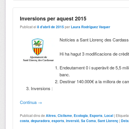
Inversions per aquest 2015
Publicat el
8 d'abril de 2015
per
Laura Rodríguez Vaquer
Notícies a Sant Llorenç des Cardass
Hi ha hagut 3 modificacions de crèdit
Endeutament 0 i superàvit de 5,5 mili
banc.
Destinar 140.000€ a la millora de cam
Inversions :
Continua
→
Publicat dins de
Altres
,
Ciclisme
,
Ecologia
,
Esports
,
Local
|
Etiqueta
costa
,
depuradora
,
esports
,
inversió
,
Sa Coma
,
Sant Llorenç
|
Deix