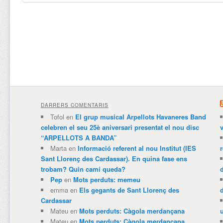
DARRERS COMENTARIS
Tofol
en
El grup musical Arpellots Havaneres Band
celebren el seu 25è aniversari presentat el nou disc
v
“ARPELLOTS A BANDA”
Marta
en
Informació referent al nou Institut (IES
Sant Llorenç des Cardassar). En quina fase ens
trobam? Quin camí queda?
Pep
en
Mots perduts: memeu
emma
en
Els gegants de Sant Llorenç des
Cardassar
Mateu
en
Mots perduts: Càgola merdançana
Mateu
en
Mots perduts: Càgola merdançana