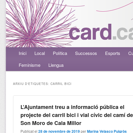
Menú principal
Inici
Aneu al contingut principal
Aneu al contingut secundari
Local
Política
Successos
Esports
Cu
Feminisme
Llengua
ARXIU D'ETIQUETES:
CARRIL BICI
L’Ajuntament treu a informació pública el
projecte del carril bici i vial cívic del camí d
Son Moro de Cala Millor
Publicat el
28 de novembre de 2019
per
Marina Velasco Puigròs