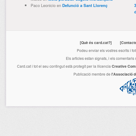
Paco Leonicio
en
Defunció a Sant Llorenç
3
[Què és card.cat?]
[Contact
Podeu enviar els vostres escrits i fo
Els articles estan signats, i els comentaris
Card.cat
i tot el seu contingut està protegit per la llicencia
Creative Com
Publicació membre de
l'Associació 