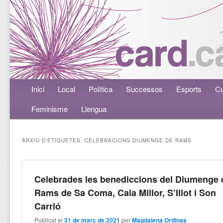
Menú principal
Inici
Aneu al contingut principal
Aneu al contingut secundari
Local
Política
Successos
Esports
Cu
Feminisme
Llengua
ARXIU D'ETIQUETES:
CELEBRACIONS DIUMENGE DE RAMS
Celebrades les benediccions del Diumenge 
Rams de Sa Coma, Cala Millor, S’Illot i Son
Carrió
Publicat el
31 de març de 2021
per
Magdalena Ordinas