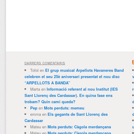
DARRERS COMENTARIS
Tofol
en
El grup musical Arpellots Havaneres Band
celebren el seu 25è aniversari presentat el nou disc
v
“ARPELLOTS A BANDA”
Marta
en
Informació referent al nou Institut (IES
Sant Llorenç des Cardassar). En quina fase ens
trobam? Quin camí queda?
Pep
en
Mots perduts: memeu
emma
en
Els gegants de Sant Llorenç des
Cardassar
Mateu
en
Mots perduts: Càgola merdançana
Mateu
en
Mots perduts: Càgola merdançana