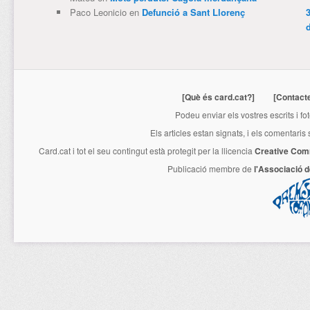
Paco Leonicio
en
Defunció a Sant Llorenç
3
[Què és card.cat?]
[Contact
Podeu enviar els vostres escrits i fo
Els articles estan signats, i els comentaris
Card.cat
i tot el seu contingut està protegit per la llicencia
Creative Com
Publicació membre de
l'Associació 