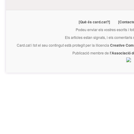
[Què és card.cat?]
[Contact
Podeu enviar els vostres escrits i fo
Els articles estan signats, i els comentaris
Card.cat
i tot el seu contingut està protegit per la llicencia
Creative Com
Publicació membre de
l'Associació 