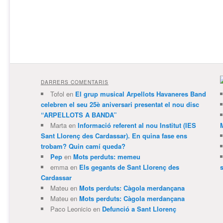
DARRERS COMENTARIS
Tofol
en
El grup musical Arpellots Havaneres Band
celebren el seu 25è aniversari presentat el nou disc
“ARPELLOTS A BANDA”
Marta
en
Informació referent al nou Institut (IES
Sant Llorenç des Cardassar). En quina fase ens
trobam? Quin camí queda?
Pep
en
Mots perduts: memeu
emma
en
Els gegants de Sant Llorenç des
Cardassar
Mateu
en
Mots perduts: Càgola merdançana
Mateu
en
Mots perduts: Càgola merdançana
Paco Leonicio
en
Defunció a Sant Llorenç