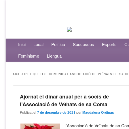
Menú principal
Inici
Aneu al contingut principal
Aneu al contingut secundari
Local
Política
Successos
Esports
Cu
Feminisme
Llengua
ARXIU D'ETIQUETES:
COMUNICAT ASSOCIACIÓ DE VEÏNATS DE SA C
Ajornat el dinar anual per a socis de
l’Associació de Veïnats de sa Coma
Publicat el
7 de desembre de 2021
per
Magdalena Ordinas
L’Associació de Veïnats de sa Co