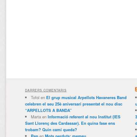
DARRERS COMENTARIS
Tofol
en
El grup musical Arpellots Havaneres Band
celebren el seu 25è aniversari presentat el nou disc
“ARPELLOTS A BANDA”
Marta
en
Informació referent al nou Institut (IES
3
Sant Llorenç des Cardassar). En quina fase ens
trobam? Quin camí queda?
Pep
en
Mots perduts: memeu