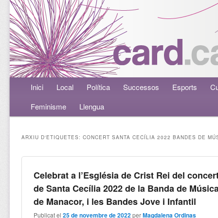
Menú principal
Inici
Aneu al contingut principal
Aneu al contingut secundari
Local
Política
Successos
Esports
Cu
Feminisme
Llengua
ARXIU D'ETIQUETES:
CONCERT SANTA CECÍLIA 2022 BANDES DE MÚ
Celebrat a l’Església de Crist Rei del concer
de Santa Cecília 2022 de la Banda de Músic
de Manacor, i les Bandes Jove i Infantil
Publicat el
25 de novembre de 2022
per
Magdalena Ordinas