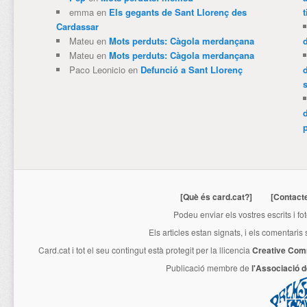
emma
en
Els gegants de Sant Llorenç des
t
Cardassar
Mateu
en
Mots perduts: Càgola merdançana
Mateu
en
Mots perduts: Càgola merdançana
Paco Leonicio
en
Defunció a Sant Llorenç
p
[Què és card.cat?]
[Contact
Podeu enviar els vostres escrits i fo
Els articles estan signats, i els comentaris
Card.cat
i tot el seu contingut està protegit per la llicencia
Creative Com
Publicació membre de
l'Associació 