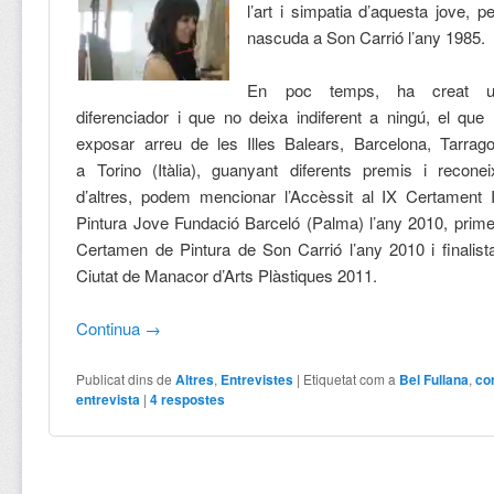
l’art i simpatia d’aquesta jove, p
nascuda a Son Carrió l’any 1985.
En poc temps, ha creat un
diferenciador i que no deixa indiferent a ningú, el que
exposar arreu de les Illes Balears, Barcelona, Tarragon
a Torino (Itàlia), guanyant diferents premis i recone
d’altres, podem mencionar l’Accèssit al IX Certament I
Pintura Jove Fundació Barceló (Palma) l’any 2010, prim
Certamen de Pintura de Son Carrió l’any 2010 i finalist
Ciutat de Manacor d’Arts Plàstiques 2011.
Continua
→
Publicat dins de
Altres
,
Entrevistes
|
Etiquetat com a
Bel Fullana
,
con
entrevista
|
4
respostes