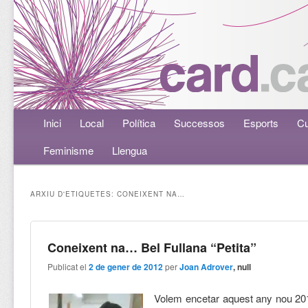
Menú principal
Inici
Aneu al contingut principal
Aneu al contingut secundari
Local
Política
Successos
Esports
Cu
Feminisme
Llengua
ARXIU D'ETIQUETES:
CONEIXENT NA…
Coneixent na… Bel Fullana “Petita”
Publicat el
2 de gener de 2012
per
Joan Adrover
, null
Volem encetar aquest any nou 20