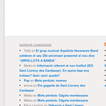
DARRERS COMENTARIS
Tofol
en
El grup musical Arpellots Havaneres Band
celebren el seu 25è aniversari presentat el nou disc
“ARPELLOTS A BANDA”
Marta
en
Informació referent al nou Institut (IES
Sant Llorenç des Cardassar). En quina fase ens
trobam? Quin camí queda?
Pep
en
Mots perduts: memeu
emma
en
Els gegants de Sant Llorenç des
Cardassar
Mateu
en
Mots perduts: Càgola merdançana
Mateu
en
Mots perduts: Càgola merdançana
Paco Leonicio
en
Defunció a Sant Llorenç