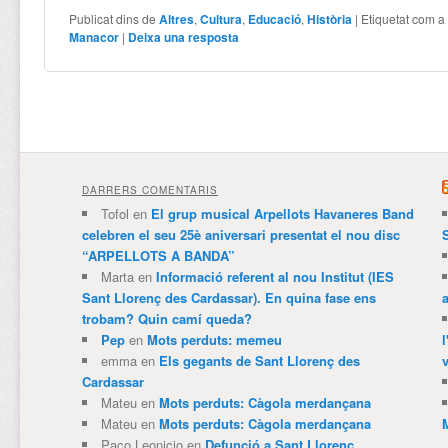
Publicat dins de
Altres
,
Cultura
,
Educació
,
Història
|
Etiquetat com a
Manacor
|
Deixa una resposta
DARRERS COMENTARIS
Tofol
en
El grup musical Arpellots Havaneres Band
celebren el seu 25è aniversari presentat el nou disc
“ARPELLOTS A BANDA”
Marta
en
Informació referent al nou Institut (IES
Sant Llorenç des Cardassar). En quina fase ens
trobam? Quin camí queda?
Pep
en
Mots perduts: memeu
emma
en
Els gegants de Sant Llorenç des
v
Cardassar
Mateu
en
Mots perduts: Càgola merdançana
Mateu
en
Mots perduts: Càgola merdançana
Paco Leonicio
en
Defunció a Sant Llorenç