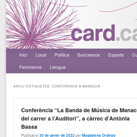
Menú principal
Inici
Aneu al contingut principal
Aneu al contingut secundari
Local
Política
Successos
Esports
Cu
Feminisme
Llengua
ARXIU D'ETIQUETES:
CONFERÈNCIA A MANACOR
Conferència “La Banda de Música de Manac
del carrer a l’Auditori”, a càrrec d’Antònia
Bassa
Publicat el
30 de gener de 2022
per
Magdalena Ordinas