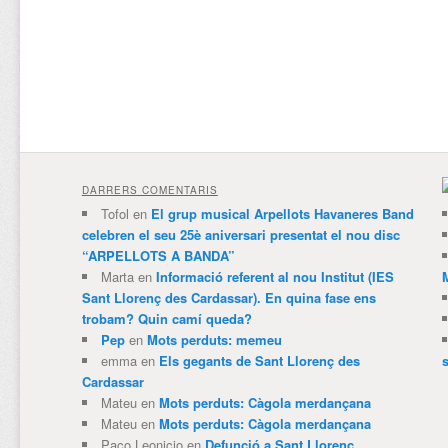
DARRERS COMENTARIS
Tofol
en
El grup musical Arpellots Havaneres Band
celebren el seu 25è aniversari presentat el nou disc
“ARPELLOTS A BANDA”
Marta
en
Informació referent al nou Institut (IES
Sant Llorenç des Cardassar). En quina fase ens
trobam? Quin camí queda?
Pep
en
Mots perduts: memeu
emma
en
Els gegants de Sant Llorenç des
Cardassar
Mateu
en
Mots perduts: Càgola merdançana
Mateu
en
Mots perduts: Càgola merdançana
Paco Leonicio
en
Defunció a Sant Llorenç