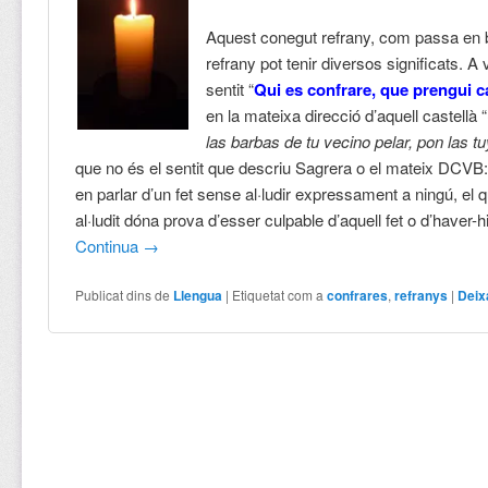
Aquest conegut refrany, com passa en b
refrany pot tenir diversos significats. 
sentit “
Qui es confrare, que prengui 
en la mateixa direcció d’aquell castellà “
las barbas de tu vecino pelar, pon las t
que no és el sentit que descriu Sagrera o el mateix DCVB:
en parlar d’un fet sense al·ludir expressament a ningú, el 
al·ludit dóna prova d’esser culpable d’aquell fet o d’haver-hi
Continua
→
Publicat dins de
Llengua
|
Etiquetat com a
confrares
,
refranys
|
Deix