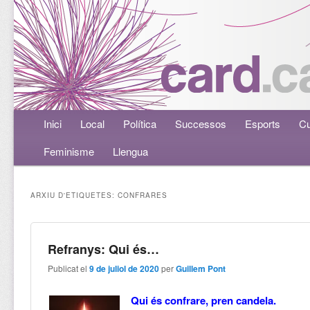
Menú principal
Inici
Aneu al contingut principal
Aneu al contingut secundari
Local
Política
Successos
Esports
Cu
Feminisme
Llengua
ARXIU D'ETIQUETES:
CONFRARES
Refranys: Qui és…
Publicat el
9 de juliol de 2020
per
Guillem Pont
Qui és confrare, pren candela.