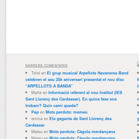
DARRERS COMENTARIS
Tofol
en
El grup musical Arpellots Havaneres Band
celebren el seu 25è aniversari presentat el nou disc
“ARPELLOTS A BANDA”
Marta
en
Informació referent al nou Institut (IES
Sant Llorenç des Cardassar). En quina fase ens
trobam? Quin camí queda?
Pep
en
Mots perduts: memeu
emma
en
Els gegants de Sant Llorenç des
Cardassar
Mateu
en
Mots perduts: Càgola merdançana
Mateu
en
Mots perduts: Càgola merdançana