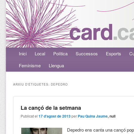
Menú principal
Inici
Aneu al contingut principal
Aneu al contingut secundari
Local
Política
Successos
Esports
Cu
Feminisme
Llengua
ARXIU D'ETIQUETES:
DEPEDRO
La cançó de la setmana
Publicat el
17 d'agost de 2013
per
Pau Quina Jaume
, null
Depedro ens canta una cançó pop