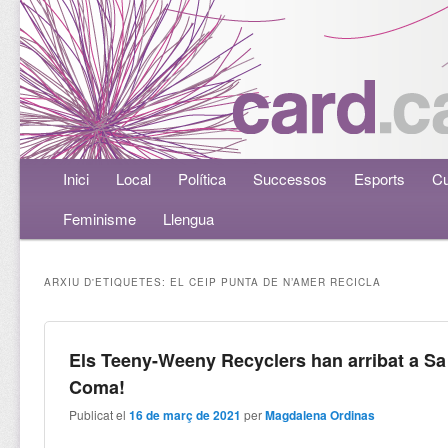
Menú principal
Inici
Aneu al contingut principal
Aneu al contingut secundari
Local
Política
Successos
Esports
Cu
Feminisme
Llengua
ARXIU D'ETIQUETES:
EL CEIP PUNTA DE N’AMER RECICLA
Els Teeny-Weeny Recyclers han arribat a Sa
Coma!
Publicat el
16 de març de 2021
per
Magdalena Ordinas