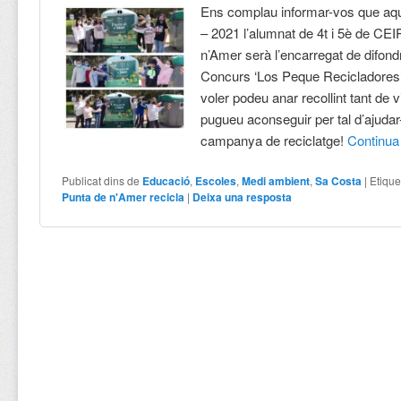
Ens complau informar-vos que aq
– 2021 l’alumnat de 4t i 5è de CE
n’Amer serà l’encarregat de difondr
Concurs ‘Los Peque Recicladores’
voler podeu anar recollint tant de 
pugueu aconseguir per tal d’ajuda
campanya de reciclatge!
Continu
Publicat dins de
Educació
,
Escoles
,
Medi ambient
,
Sa Costa
|
Etique
Punta de n'Amer recicla
|
Deixa una resposta