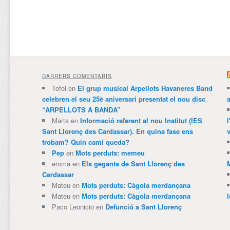
DARRERS COMENTARIS
Tofol
en
El grup musical Arpellots Havaneres Band
celebren el seu 25è aniversari presentat el nou disc
“ARPELLOTS A BANDA”
Marta
en
Informació referent al nou Institut (IES
Sant Llorenç des Cardassar). En quina fase ens
v
trobam? Quin camí queda?
Pep
en
Mots perduts: memeu
emma
en
Els gegants de Sant Llorenç des
Cardassar
Mateu
en
Mots perduts: Càgola merdançana
Mateu
en
Mots perduts: Càgola merdançana
Paco Leonicio
en
Defunció a Sant Llorenç