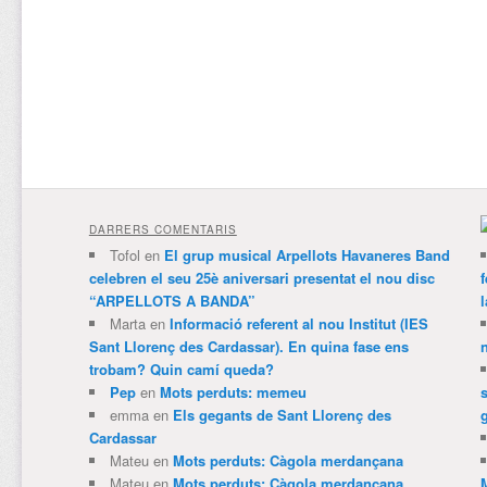
DARRERS COMENTARIS
Tofol
en
El grup musical Arpellots Havaneres Band
celebren el seu 25è aniversari presentat el nou disc
“ARPELLOTS A BANDA”
Marta
en
Informació referent al nou Institut (IES
Sant Llorenç des Cardassar). En quina fase ens
trobam? Quin camí queda?
Pep
en
Mots perduts: memeu
emma
en
Els gegants de Sant Llorenç des
Cardassar
Mateu
en
Mots perduts: Càgola merdançana
Mateu
en
Mots perduts: Càgola merdançana