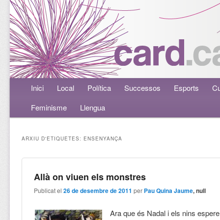
Menú principal
Inici
Aneu al contingut principal
Aneu al contingut secundari
Local
Política
Successos
Esports
Cu
Feminisme
Llengua
ARXIU D'ETIQUETES:
ENSENYANÇA
Allà on viuen els monstres
Publicat el
26 de desembre de 2011
per
Pau Quina Jaume
, null
Ara que és Nadal i els nins esperen