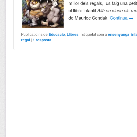
millor dels regals, us faig una pet
el llibre infantil
Allà on viuen els m
de Maurice Sendak.
Continua
→
Publicat dins de
Educació
,
Llibres
|
Etiquetat com a
ensenyança
,
inf
regal
|
1
resposta