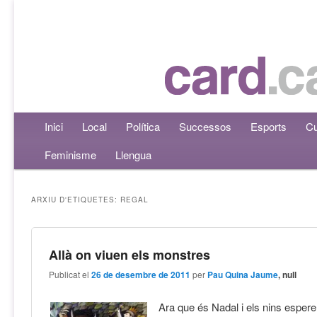
Menú principal
Inici
Aneu al contingut principal
Aneu al contingut secundari
Local
Política
Successos
Esports
Cu
Feminisme
Llengua
ARXIU D'ETIQUETES:
REGAL
Allà on viuen els monstres
Publicat el
26 de desembre de 2011
per
Pau Quina Jaume
, null
Ara que és Nadal i els nins esperen