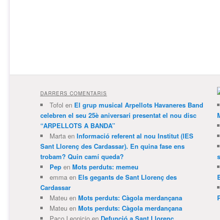
DARRERS COMENTARIS
Tofol
en
El grup musical Arpellots Havaneres Band
celebren el seu 25è aniversari presentat el nou disc
“ARPELLOTS A BANDA”
Marta
en
Informació referent al nou Institut (IES
Sant Llorenç des Cardassar). En quina fase ens
trobam? Quin camí queda?
Pep
en
Mots perduts: memeu
emma
en
Els gegants de Sant Llorenç des
Cardassar
Mateu
en
Mots perduts: Càgola merdançana
Mateu
en
Mots perduts: Càgola merdançana
Paco Leonicio
en
Defunció a Sant Llorenç