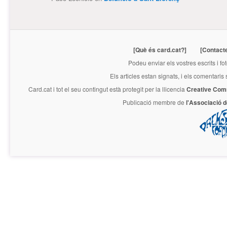
[Què és card.cat?]
[Contact
Podeu enviar els vostres escrits i fo
Els articles estan signats, i els comentaris
Card.cat
i tot el seu contingut està protegit per la llicencia
Creative Com
Publicació membre de
l'Associació 