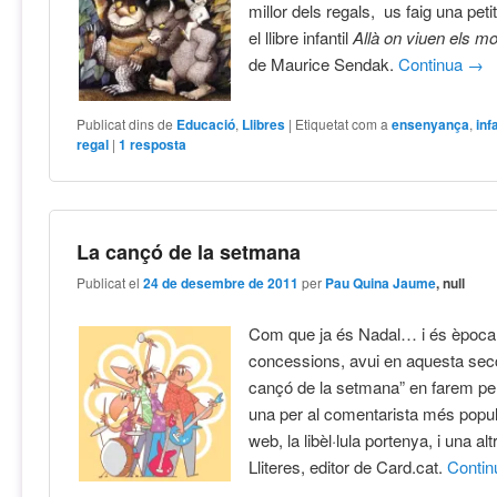
millor dels regals, us faig una pet
el llibre infantil
Allà on viuen els m
de Maurice Sendak.
Continua
→
Publicat dins de
Educació
,
Llibres
|
Etiquetat com a
ensenyança
,
inf
regal
|
1
resposta
La cançó de la setmana
Publicat el
24 de desembre de 2011
per
Pau Quina Jaume
, null
Com que ja és Nadal… i és època 
concessions, avui en aquesta sec
cançó de la setmana” en farem per
una per al comentarista més popul
web, la libèl·lula portenya, i una al
Lliteres, editor de Card.cat.
Conti