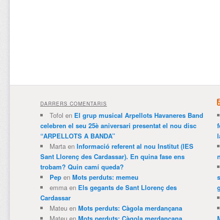
DARRERS COMENTARIS
Tofol
en
El grup musical Arpellots Havaneres Band
celebren el seu 25è aniversari presentat el nou disc
“ARPELLOTS A BANDA”
Marta
en
Informació referent al nou Institut (IES
Sant Llorenç des Cardassar). En quina fase ens
trobam? Quin camí queda?
Pep
en
Mots perduts: memeu
emma
en
Els gegants de Sant Llorenç des
Cardassar
Mateu
en
Mots perduts: Càgola merdançana
Mateu
en
Mots perduts: Càgola merdançana