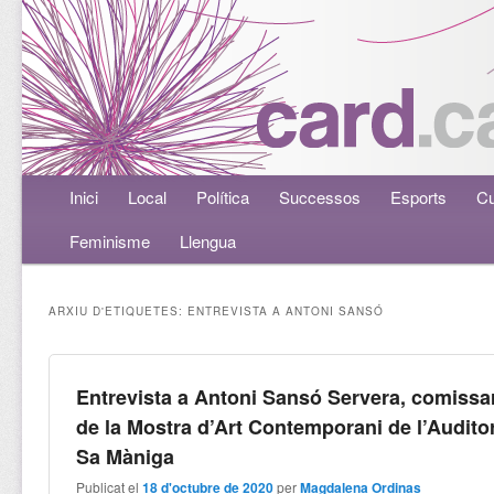
Menú principal
Inici
Aneu al contingut principal
Aneu al contingut secundari
Local
Política
Successos
Esports
Cu
Feminisme
Llengua
ARXIU D'ETIQUETES:
ENTREVISTA A ANTONI SANSÓ
Entrevista a Antoni Sansó Servera, comissa
de la Mostra d’Art Contemporani de l’Auditor
Sa Màniga
Publicat el
18 d'octubre de 2020
per
Magdalena Ordinas