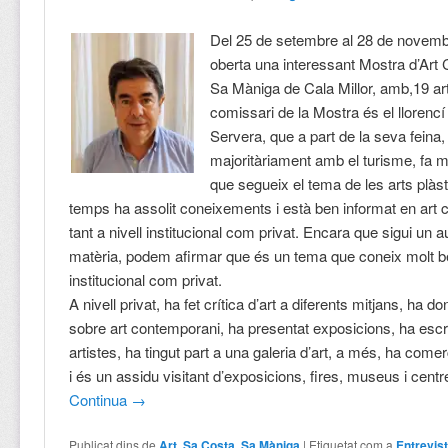
Del 25 de setembre al 28 de novem
oberta una interessant Mostra d’Art
Sa Màniga de Cala Millor, amb,19 arti
comissari de la Mostra és el llorenc
Servera, que a part de la seva feina,
majoritàriament amb el turisme, fa 
que segueix el tema de les arts plàst
temps ha assolit coneixements i està ben informat en art
tant a nivell institucional com privat. Encara que sigui un a
matèria, podem afirmar que és un tema que coneix molt bé,
institucional com privat.
A nivell privat, ha fet crítica d’art a diferents mitjans, ha 
sobre art contemporani, ha presentat exposicions, ha escri
artistes, ha tingut part a una galeria d’art, a més, ha comer
i és un assidu visitant d’exposicions, fires, museus i centre
Continua
→
Publicat dins de
Art
,
Sa Costa
,
Sa Màniga
|
Etiquetat com a
Entrevis