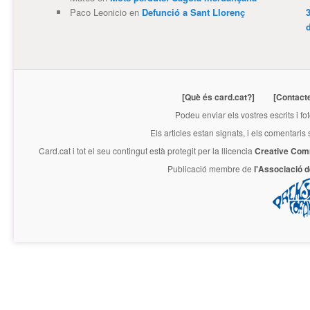
Paco Leonicio
en
Defunció a Sant Llorenç
3
[Què és card.cat?]
[Contact
Podeu enviar els vostres escrits i fo
Els articles estan signats, i els comentaris
Card.cat
i tot el seu contingut està protegit per la llicencia
Creative Com
Publicació membre de
l'Associació 