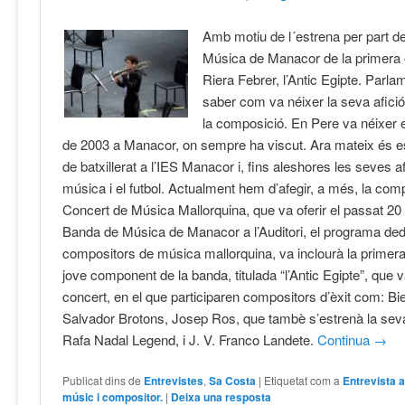
Amb motiu de l´estrena per part d
Música de Manacor de la primera 
Riera Febrer, l’Antic Egipte. Parla
saber com va néixer la seva afició
la composició. En Pere va néixer e
de 2003 a Manacor, on sempre ha viscut. Ara mateix és e
de batxillerat a l’IES Manacor i, fins aleshores les seves af
música i el futbol. Actualment hem d’afegir, a més, la comp
Concert de Música Mallorquina, que va oferir el passat 2
Banda de Música de Manacor a l’Auditori, el programa ded
compositors de música mallorquina, va inclourà la primer
jove component de la banda, titulada “l’Antic Egipte”, que va
concert, en el que participaren compositors d’èxit com: Bie
Salvador Brotons, Josep Ros, que tambè s’estrenà la seva
Rafa Nadal Legend, i J. V. Franco Landete.
Continua
→
Publicat dins de
Entrevistes
,
Sa Costa
|
Etiquetat com a
Entrevista 
músic i compositor.
|
Deixa una resposta