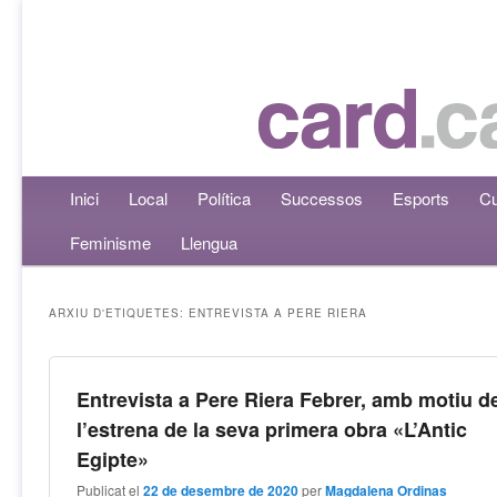
Menú principal
Inici
Aneu al contingut principal
Aneu al contingut secundari
Local
Política
Successos
Esports
Cu
Feminisme
Llengua
ARXIU D'ETIQUETES:
ENTREVISTA A PERE RIERA
Entrevista a Pere Riera Febrer, amb motiu d
l’estrena de la seva primera obra «L’Antic
Egipte»
Publicat el
22 de desembre de 2020
per
Magdalena Ordinas