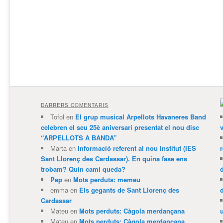
DARRERS COMENTARIS
Tofol
en
El grup musical Arpellots Havaneres Band
celebren el seu 25è aniversari presentat el nou disc
v
“ARPELLOTS A BANDA”
Marta
en
Informació referent al nou Institut (IES
Sant Llorenç des Cardassar). En quina fase ens
trobam? Quin camí queda?
Pep
en
Mots perduts: memeu
emma
en
Els gegants de Sant Llorenç des
Cardassar
Mateu
en
Mots perduts: Càgola merdançana
Mateu
en
Mots perduts: Càgola merdançana