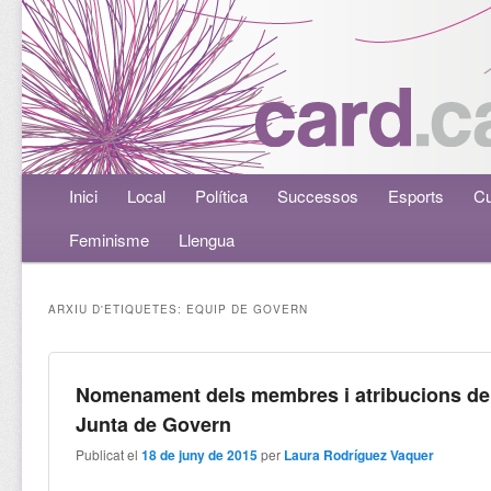
Menú principal
Inici
Aneu al contingut principal
Aneu al contingut secundari
Local
Política
Successos
Esports
Cu
Feminisme
Llengua
ARXIU D'ETIQUETES:
EQUIP DE GOVERN
Nomenament dels membres i atribucions de
Junta de Govern
Publicat el
18 de juny de 2015
per
Laura Rodríguez Vaquer