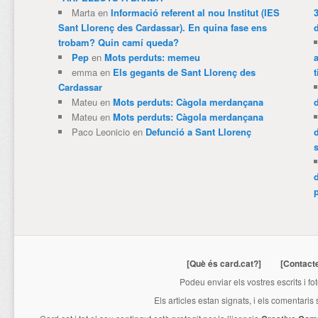
Marta
en
Informació referent al nou Institut (IES
3
Sant Llorenç des Cardassar). En quina fase ens
trobam? Quin camí queda?
Pep
en
Mots perduts: memeu
emma
en
Els gegants de Sant Llorenç des
t
Cardassar
Mateu
en
Mots perduts: Càgola merdançana
Mateu
en
Mots perduts: Càgola merdançana
Paco Leonicio
en
Defunció a Sant Llorenç
p
[Què és card.cat?]
[Contact
Podeu enviar els vostres escrits i fo
Els articles estan signats, i els comentaris