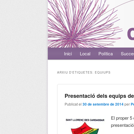
Menú principal
Inici
Aneu al contingut principal
Aneu al contingut secundari
Local
Política
Succe
ARXIU D'ETIQUETES:
EQUIUPS
Presentació dels equips de
Publicat el
30 de setembre de 2014
per
P
El proper 5
presentació