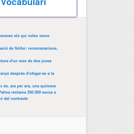
Vocabulari
peraven els qui volen veure
tació de Sóller: recomanacions,
entura d'un mes de dos joves
anys després d'ofegar-se a la
ic és, ara per ara, una quimera
Palma reclama 350.000 euros a
ió del contracte