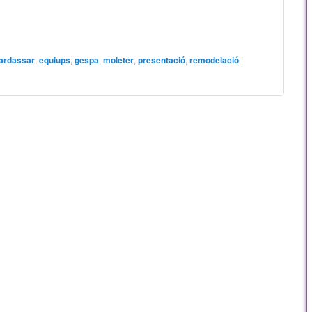
ardassar
,
equiups
,
gespa
,
moleter
,
presentació
,
remodelació
|