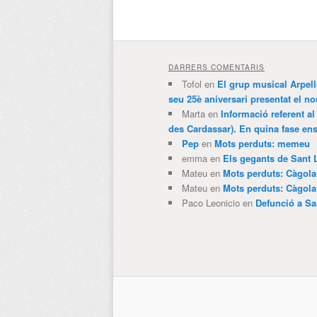
DARRERS COMENTARIS
Tofol
en
El grup musical Arpel
seu 25è aniversari presentat el
Marta
en
Informació referent al
des Cardassar). En quina fase e
Pep
en
Mots perduts: memeu
emma
en
Els gegants de Sant 
Mateu
en
Mots perduts: Càgol
Mateu
en
Mots perduts: Càgol
Paco Leonicio
en
Defunció a Sa