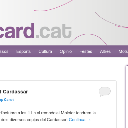
ssos
Esports
Cultura
Opinió
Festes
Altres
Mots
l Cardassar
ep Canet
 d’octubre a les 11 h al remodelat Moleter tendrem la
 dels diversos equips del Cardassar:
Continua
→