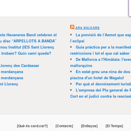
ARA BALEARS
lots Havaneres Band celebren el
La previsió de l’Aemet que es
 nou disc “ARPELLOTS A BANDA”
l’eclipsi
 nou Institut (IES Sant Llorenç
Guia pràctica per a la manifes
ns trobam? Quin camí queda?
restriccions i tot el que cal saber
De Mallorca a l'Himàlaia: l'av
Llorenç des Cardassar
mallorquins
a merdançana
En estat greu una nina de dos 
a merdançana
piscina d'un hotel de Magaluf
nt Llorenç
Per què el decreixement turíst
L'empresa del Pla general de 
Cort en el judici contra la resciss
[Què és card.cat?]
[Contacte]
[Enllaços]
[El Temps]