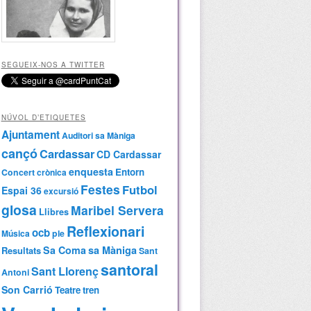
SEGUEIX-NOS A TWITTER
NÚVOL D’ETIQUETES
Ajuntament
Auditori sa Màniga
cançó
Cardassar
CD Cardassar
enquesta
Entorn
Concert
crònica
Festes
Futbol
Espai 36
excursió
glosa
Maribel Servera
Llibres
Reflexionari
ocb
Música
ple
Sa Coma
sa Màniga
Resultats
Sant
santoral
Sant Llorenç
Antoni
Son Carrió
Teatre
tren