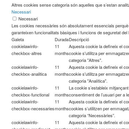
Altres cookies sense categoria són aquelles que s’estan analitz
Necessari
Necessari
Les cookies necessàries són absolutament essencials perquè e
garanteixen funcionalitats bàsiques i funcions de seguretat del
Galeta
Durada
Descripció
cookielawinfo-
11
Aquesta cookie la defineix el 
checkbox-altres
months
cookie s'utilitza per emmagatzem
categoria "Altres".
cookielawinfo-
11
Aquesta cookie la defineix el 
checkbox-analitica
months
cookie s'utilitza per emmagatzem
categoria "Analítica".
cookielawinfo-
11
La cookie s’estableix mitjançan
checkbox-functional
months
consentiment de l’usuari per a l
cookielawinfo-
11
Aquesta cookie la defineix el 
checkbox-necessaries
months
cookies s’utilitzen per emmagatz
categoria “Necessàries”.
cookielawinfo-
11
Aquesta cookie la defineix el 