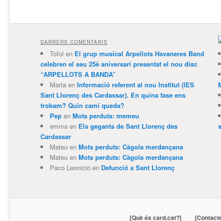
DARRERS COMENTARIS
Tofol
en
El grup musical Arpellots Havaneres Band
celebren el seu 25è aniversari presentat el nou disc
“ARPELLOTS A BANDA”
Marta
en
Informació referent al nou Institut (IES
Sant Llorenç des Cardassar). En quina fase ens
trobam? Quin camí queda?
Pep
en
Mots perduts: memeu
emma
en
Els gegants de Sant Llorenç des
Cardassar
Mateu
en
Mots perduts: Càgola merdançana
Mateu
en
Mots perduts: Càgola merdançana
Paco Leonicio
en
Defunció a Sant Llorenç
[Què és card.cat?]
[Contact