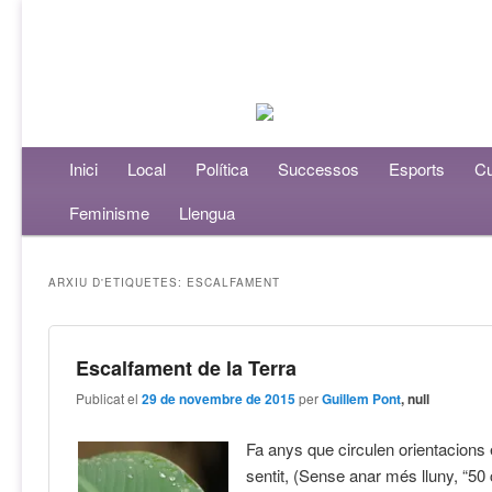
Menú principal
Inici
Aneu al contingut principal
Aneu al contingut secundari
Local
Política
Successos
Esports
Cu
Feminisme
Llengua
ARXIU D'ETIQUETES:
ESCALFAMENT
Escalfament de la Terra
Publicat el
29 de novembre de 2015
per
Guillem Pont
, null
Fa anys que circulen orientacions
sentit, (Sense anar més lluny, “50