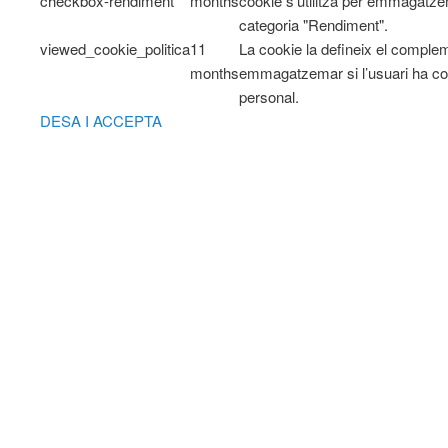
checkbox-rendiment
months
cookie s'utilitza per emmagatzem
categoria "Rendiment".
viewed_cookie_politica
11
La cookie la defineix el comple
months
emmagatzemar si l’usuari ha co
personal.
DESA I ACCEPTA