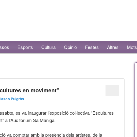
ssos
Esports
Cultura
Opinió
Festes
Altres
Mots
scultures en moviment”
lasco Puigròs
ssabte, es va inaugurar l’exposició col·lectiva “Escultures
” a l’Auditòrium Sa Màniga.
ció va comptar amb la presència dels artistes, de la