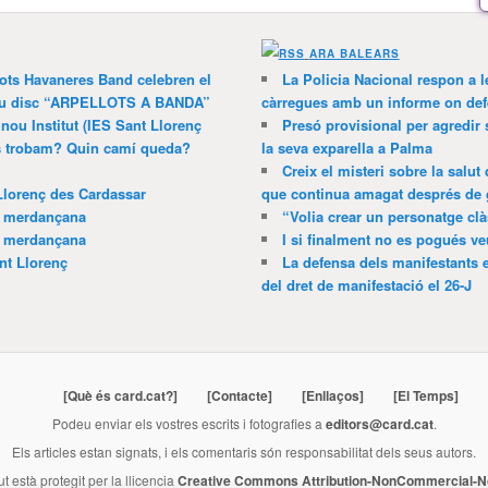
ARA BALEARS
lots Havaneres Band celebren el
La Policia Nacional respon a l
 nou disc “ARPELLOTS A BANDA”
càrregues amb un informe on def
 nou Institut (IES Sant Llorenç
Presó provisional per agredir
ns trobam? Quin camí queda?
la seva exparella a Palma
Creix el misteri sobre la salut
Llorenç des Cardassar
que continua amagat després de 
a merdançana
“Volia crear un personatge clà
a merdançana
I si finalment no es pogués ve
nt Llorenç
La defensa dels manifestants 
del dret de manifestació el 26-J
[Què és card.cat?]
[Contacte]
[Enllaços]
[El Temps]
Podeu enviar els vostres escrits i fotografies a
editors@card.cat
.
Els articles estan signats, i els comentaris són responsabilitat dels seus autors.
ut està protegit per la llicencia
Creative Commons Attribution-NonCommercial-No