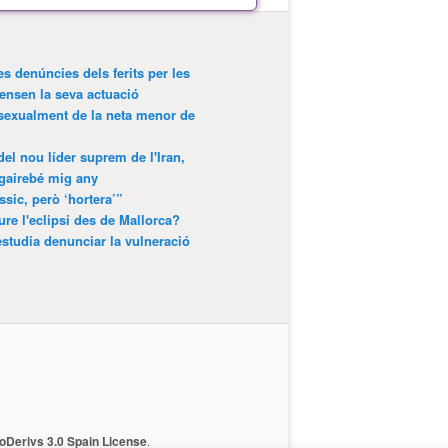
es denúncies dels ferits per les
ensen la seva actuació
 sexualment de la neta menor de
 del nou líder suprem de l'Iran,
gairebé mig any
ssic, però ‘hortera’”
ure l'eclipsi des de Mallorca?
estudia denunciar la vulneració
Derivs 3.0 Spain License
.