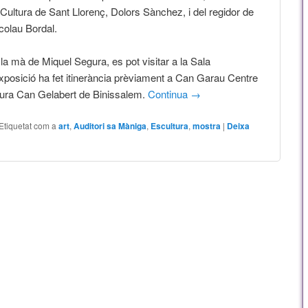
 Cultura de Sant Llorenç, Dolors Sànchez, i del regidor de
colau Bordal.
la mà de Miquel Segura, es pot visitar a la Sala
’exposició ha fet itinerància prèviament a Can Garau Centre
ltura Can Gelabert de Binissalem.
Continua
→
Etiquetat com a
art
,
Auditori sa Màniga
,
Escultura
,
mostra
|
Deixa