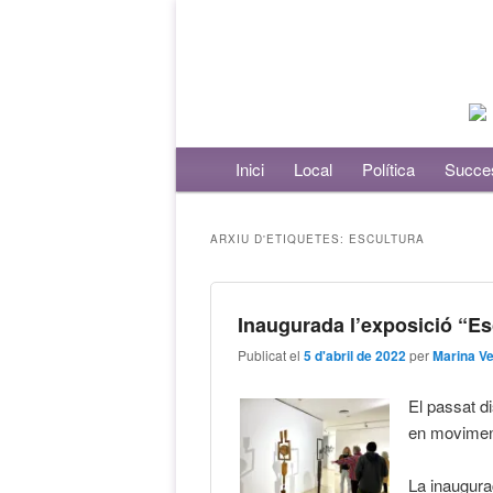
Menú principal
Inici
Aneu al contingut principal
Aneu al contingut secundari
Local
Política
Succe
ARXIU D'ETIQUETES:
ESCULTURA
Inaugurada l’exposició “E
Publicat el
5 d'abril de 2022
per
Marina Ve
El passat di
en moviment
La inaugura