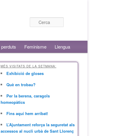
Cerca
 perduts
Feminisme
Llengua
MÉS VISITATS DE LA SETMANA:
Exhibició de gloses
Què en trobau?
Per la berena, caragols
homeopàtics
Fins aquí hem arribat!
L’Ajuntament reforça la seguretat als
accessos al nucli urbà de Sant Llorenç