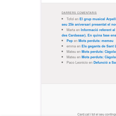
DARRERS COMENTARIS
Tofol
en
El grup musical Arpel
seu 25è aniversari presentat el
Marta
en
Informació referent al
des Cardassar). En quina fase e
Pep
en
Mots perduts: memeu
emma
en
Els gegants de Sant 
Mateu
en
Mots perduts: Càgol
Mateu
en
Mots perduts: Càgol
Paco Leonicio
en
Defunció a Sa
Card.cat
i tot el seu conting