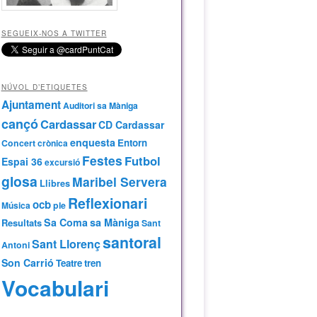
SEGUEIX-NOS A TWITTER
NÚVOL D’ETIQUETES
Ajuntament
Auditori sa Màniga
cançó
Cardassar
CD Cardassar
enquesta
Entorn
Concert
crònica
Festes
Futbol
Espai 36
excursió
glosa
Maribel Servera
Llibres
Reflexionari
ocb
Música
ple
Sa Coma
sa Màniga
Resultats
Sant
santoral
Sant Llorenç
Antoni
Son Carrió
Teatre
tren
Vocabulari