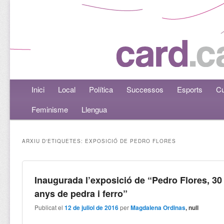
Menú principal
Inici
Aneu al contingut principal
Aneu al contingut secundari
Local
Política
Successos
Esports
Cu
Feminisme
Llengua
ARXIU D'ETIQUETES:
EXPOSICIÓ DE PEDRO FLORES
Inaugurada l’exposició de “Pedro Flores, 30
anys de pedra i ferro”
Publicat el
12 de juliol de 2016
per
Magdalena Ordinas
, null