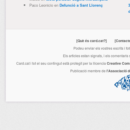
Paco Leonicio
en
Defunció a Sant Llorenç
3
[Què és card.cat?]
[Contact
Podeu enviar els vostres escrits i fo
Els articles estan signats, i els comentaris
Card.cat
i tot el seu contingut està protegit per la llicencia
Creative Com
Publicació membre de
l'Associació 