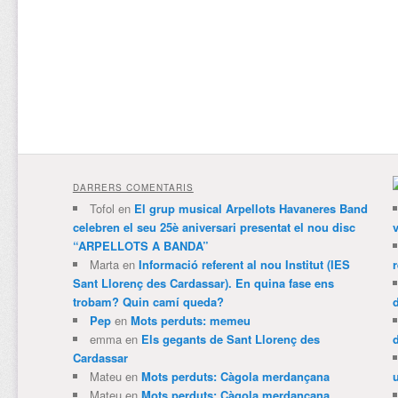
DARRERS COMENTARIS
Tofol
en
El grup musical Arpellots Havaneres Band
celebren el seu 25è aniversari presentat el nou disc
v
“ARPELLOTS A BANDA”
Marta
en
Informació referent al nou Institut (IES
Sant Llorenç des Cardassar). En quina fase ens
trobam? Quin camí queda?
Pep
en
Mots perduts: memeu
emma
en
Els gegants de Sant Llorenç des
Cardassar
Mateu
en
Mots perduts: Càgola merdançana
Mateu
en
Mots perduts: Càgola merdançana