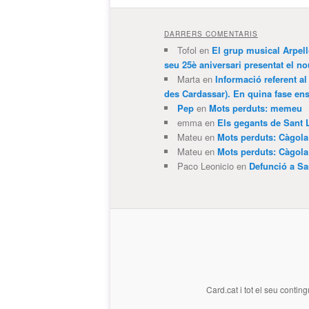
DARRERS COMENTARIS
Tofol
en
El grup musical Arpel
seu 25è aniversari presentat el
Marta
en
Informació referent al
des Cardassar). En quina fase e
Pep
en
Mots perduts: memeu
emma
en
Els gegants de Sant 
Mateu
en
Mots perduts: Càgol
Mateu
en
Mots perduts: Càgol
Paco Leonicio
en
Defunció a Sa
Card.cat
i tot el seu conting