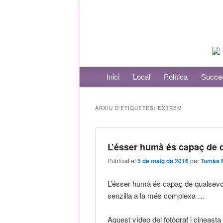
Menú principal
Inici
Aneu al contingut principal
Aneu al contingut secundari
Local
Política
Succe
ARXIU D'ETIQUETES:
EXTREM
L’ésser humà és capaç de 
Publicat el
5 de maig de 2016
per
Tomàs 
L’ésser humà és capaç de qualsevol
senzilla a la més complexa …
Aquest vídeo del fotògraf i cineas