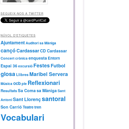
SEGUEIX-NOS A TWITTER
NÚVOL D’ETIQUETES
Ajuntament
Auditori sa Màniga
cançó
Cardassar
CD Cardassar
enquesta
Entorn
Concert
crònica
Festes
Futbol
Espai 36
excursió
glosa
Maribel Servera
Llibres
Reflexionari
ocb
Música
ple
Sa Coma
sa Màniga
Resultats
Sant
santoral
Sant Llorenç
Antoni
Son Carrió
Teatre
tren
Vocabulari