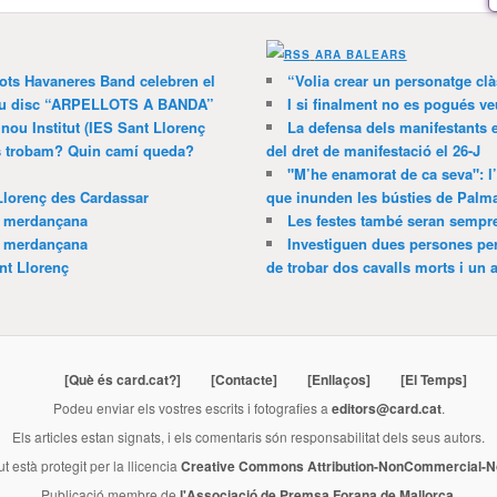
ARA BALEARS
lots Havaneres Band celebren el
“Volia crear un personatge clà
 nou disc “ARPELLOTS A BANDA”
I si finalment no es pogués ve
 nou Institut (IES Sant Llorenç
La defensa dels manifestants 
ns trobam? Quin camí queda?
del dret de manifestació el 26-J
"M’he enamorat de ca seva": l
Llorenç des Cardassar
que inunden les bústies de Palm
a merdançana
Les festes també seran sempr
a merdançana
Investiguen dues persones pe
nt Llorenç
de trobar dos cavalls morts i un al
[Què és card.cat?]
[Contacte]
[Enllaços]
[El Temps]
Podeu enviar els vostres escrits i fotografies a
editors@card.cat
.
Els articles estan signats, i els comentaris són responsabilitat dels seus autors.
ut està protegit per la llicencia
Creative Commons Attribution-NonCommercial-No
Publicació membre de
l'Associació de Premsa Forana de Mallorca
.