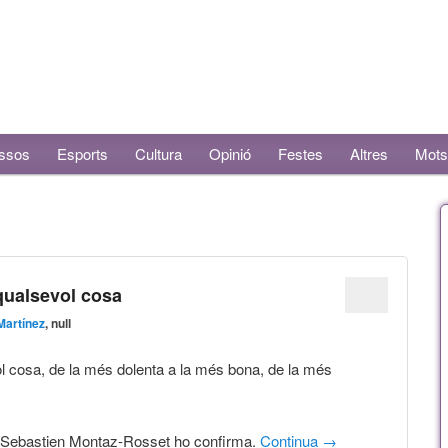
ssos
Esports
Cultura
Opinió
Festes
Altres
Mots
qualsevol cosa
Martínez
, null
 cosa, de la més dolenta a la més bona, de la més
ta Sebastien Montaz-Rosset ho confirma.
Continua
→