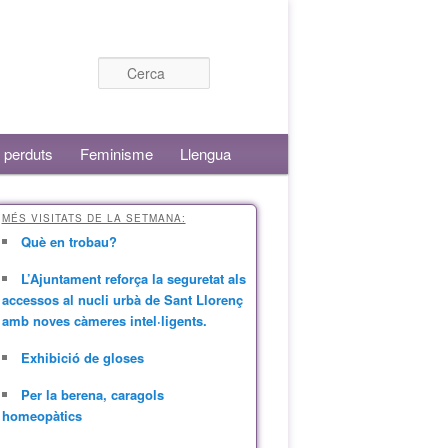
Cerca
 perduts
Feminisme
Llengua
MÉS VISITATS DE LA SETMANA:
Què en trobau?
L’Ajuntament reforça la seguretat als
accessos al nucli urbà de Sant Llorenç
amb noves càmeres intel·ligents.
Exhibició de gloses
Per la berena, caragols
homeopàtics