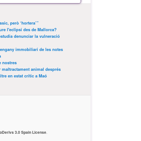
ssic, però ‘hortera’”
ure l'eclipsi des de Mallorca?
estudia denunciar la vulneració
’engany immobiliari de les notes
a
e nostres
r maltractament animal després
tre en estat crític a Maó
Derivs 3.0 Spain License
.