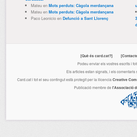
Mateu
en
Mots perduts: Càgola merdançana
Mateu
en
Mots perduts: Càgola merdançana
Paco Leonicio
en
Defunció a Sant Llorenç
3
[Què és card.cat?]
[Contact
Podeu enviar els vostres escrits i fo
Els articles estan signats, i els comentaris
Card.cat
i tot el seu contingut està protegit per la llicencia
Creative Com
Publicació membre de
l'Associació 