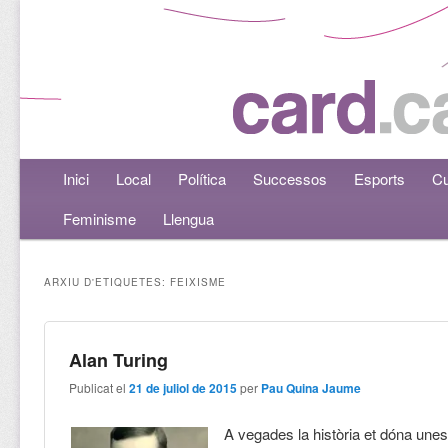
Menú principal
Inici
Aneu al contingut principal
Aneu al contingut secundari
Local
Política
Successos
Esports
Cu
Feminisme
Llengua
ARXIU D'ETIQUETES:
FEIXISME
Alan Turing
Publicat el
21 de juliol de 2015
per
Pau Quina Jaume
A vegades la història et dóna unes