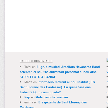
DARRERS COMENTARIS
Tofol
en
El grup musical Arpellots Havaneres Band
celebren el seu 25è aniversari presentat el nou disc
v
“ARPELLOTS A BANDA”
Marta
en
Informació referent al nou Institut (IES
Sant Llorenç des Cardassar). En quina fase ens
trobam? Quin camí queda?
Pep
en
Mots perduts: memeu
emma
en
Els gegants de Sant Llorenç des
Cardassar