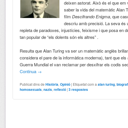
deixen astorat. Això és el que em
saber la vida del matemàtic Alan T
film
Descifrando Enigma
, que cas
descriu amb precisió. La seva és 
repleta de paradoxes, injustícies, feixisme i que posa en d
tan popular de “els dolents són els altres” .
Resulta que Alan Turing va ser un matemàtic anglès brillant
considera el pare de la informàtica moderna), tant que els a
Guerra Mundial el van reclamar per desxifrar els codis sec
Continua
→
Publicat dins de
Història
,
Opinió
|
Etiquetat com a
alan turing
,
biograf
homosexuals
,
nazis
,
reflexió
|
3
respostes