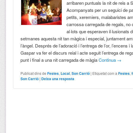
arribaren puntuals la nit de reis a 
Acompanyats per un seguici de pa
petits, xeremiers, malabaristes am
carrossa carregada de regals, no 
al·lots que esperaven il·lusionats 
setmanes aquesta nit tan màgica i especial, juntament amb
l’àngel. Després de l’adoració i l’entrega de l’or, l’encens i la
Gaspar va fer el discurs reial i acte seguit l’entrega de re
punt i final a una nit carregada de màgia
Continua
→
Publicat dins de
Festes
,
Local
,
Son Carrió
|
Etiquetat com a
Festes
,
Son Carrió
|
Deixa una resposta