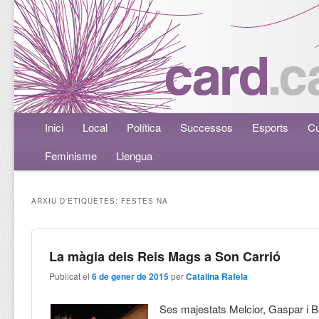
Menú principal
Inici
Aneu al contingut principal
Aneu al contingut secundari
Local
Política
Successos
Esports
Cu
Feminisme
Llengua
ARXIU D'ETIQUETES:
FESTES NA
La màgia dels Reis Mags a Son Carrió
Publicat el
6 de gener de 2015
per
Catalina Rafela
Ses majestats Melcior, Gaspar i B