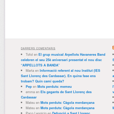
DARRERS COMENTARIS
Tofol
en
El grup musical Arpellots Havaneres Band
celebren el seu 25è aniversari presentat el nou disc
“ARPELLOTS A BANDA”
Marta
en
Informació referent al nou Institut (IES
Sant Llorenç des Cardassar). En quina fase ens
trobam? Quin camí queda?
Pep
en
Mots perduts: memeu
emma
en
Els gegants de Sant Llorenç des
v
Cardassar
Mateu
en
Mots perduts: Càgola merdançana
Mateu
en
Mots perduts: Càgola merdançana
Paco Leonicio
en
Defunció a Sant Llorenç